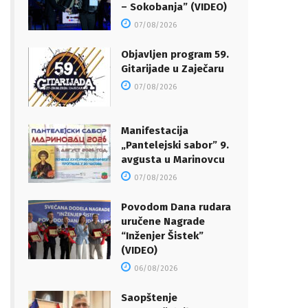
– Sokobanja” (VIDEO)
07/08/2026
Objavljen program 59.
Gitarijade u Zaječaru
07/08/2026
Manifestacija
„Pantelejski sabor” 9.
avgusta u Marinovcu
07/08/2026
Povodom Dana rudara
uručene Nagrade
“Inženjer Šistek”
(VIDEO)
06/08/2026
Saopštenje