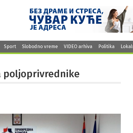
Sport
Slobodno vreme
VIDEO arhiva
Politika
Lokal
a poljoprivrednike