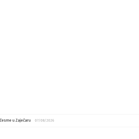
česme u Zaječaru
07/08/2026