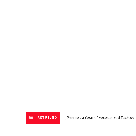
„Pesme za česme“ večeras kod Tackove 
AKTUELNO