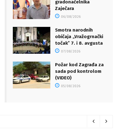
gradonačelnika
Zaječara
06/08/2026
Smotra narodnih
običaja „Vražogrnački
točakˮ 7. i 8. avgusta
07/08/2026
Požar kod Zagrađa za
sada pod kontrolom
(VIDEO)
05/08/2026