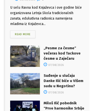
U selu Ravna kod Knjaževca i ove godine biće
organizovana Letnja škola tradicionalnih
zanata, edukativna radionica namenjena
mladima iz Knjaževca...
READ MORE
„Pesme za česme“
večeras kod Tackove
česme u Zaječaru
07/08/2026
Suđenje u slučaju
Danke Ilić biće u Višem
sudu u Negotinu?
07/08/2026
Miloš Ilić pobednik
“Prve harmonike Srbije