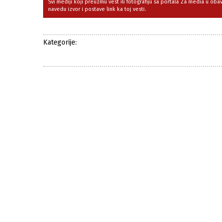
Svi mediji koji preuzmu vest ili fotografiju sa portala Za media u ob
navedu izvor i postave link ka toj vesti.
Kategorije: