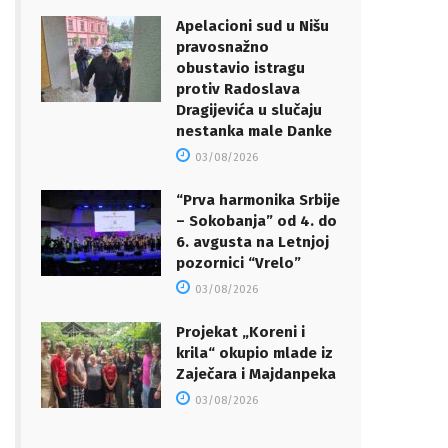
Apelacioni sud u Nišu
pravosnažno
obustavio istragu
protiv Radoslava
Dragijevića u slučaju
nestanka male Danke
03/08/2026
“Prva harmonika Srbije
– Sokobanja” od 4. do
6. avgusta na Letnjoj
pozornici “Vrelo”
03/08/2026
Projekat „Koreni i
krila“ okupio mlade iz
Zaječara i Majdanpeka
03/08/2026