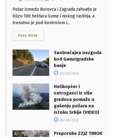
Požar između Borovca i Zagrađa zahvatio je
blizu 100 hektara šume i niskog rastinja, a
trenutno je pod kontrolom i...
READ MORE
Saobraćajna nezgoda
kod Gamzigradske
banje
05/08/2026
Helikopter i
vatrogasci iz više
gradova pomažu u
gašenju požara na
istoku Srbije (VIDEO)
05/08/2026
Preporuke ZZJZ TIMOK