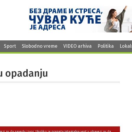
Sport
Slobodno vreme
VIDEO arhiva
Politika
Lokal
 u opadanju
avezi su da navedu izvor. Ukoliko je preneta integralna vest,u obavezi su da