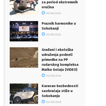
za period ekstremnih
vrućina
05/08/2026
Praznik harmonike u
Sokobanji
05/08/2026
Građani i ekološka
udruženja podneli
primedbe na PP
rudarskog kompleksa
Malka Golaja (VIDEO)
04/08/2026
Karavan bezbednosti
saobraćaja stiže u
Sokobanju
04/08/2026