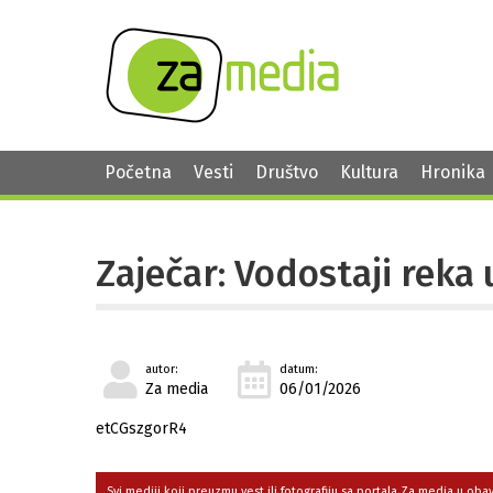
Početna
Vesti
Društvo
Kultura
Hronika
Zaječar: Vodostaji reka
autor:
datum:
Za media
06/01/2026
etCGszgorR4
Svi mediji koji preuzmu vest ili fotografiju sa portala Za media u ob