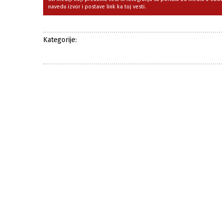
navedu izvor i postave link ka toj vesti.
Kategorije: