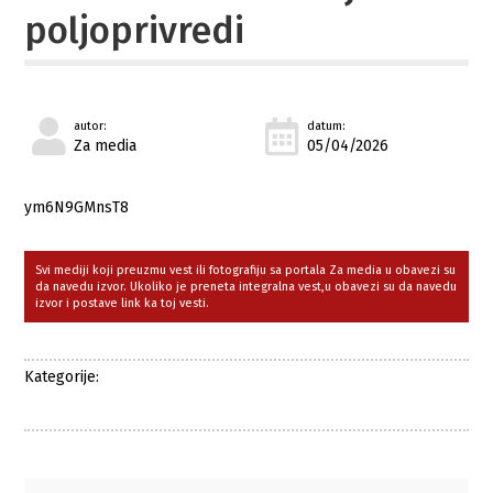
poljoprivredi
autor:
datum:
Za media
05/04/2026
ym6N9GMnsT8
Svi mediji koji preuzmu vest ili fotografiju sa portala Za media u obavezi su
da navedu izvor. Ukoliko je preneta integralna vest,u obavezi su da navedu
izvor i postave link ka toj vesti.
Kategorije: