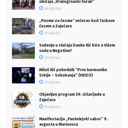
običaja „Vražogrnački točak“
08/08/2026
„Pesme za česme“ večeras kod Tackove
česme u Zaječaru
07/08/2026
Suđenje u slučaju Danke Ilić biće u Višem
sudu u Negotinu?
07/08/2026
Miloš Ilić pobednik “Prve harmonike
Srbije – Sokobanja” (VIDEO)
07/08/2026
Objavljen program 59. Gitarijade u
Zaječaru
07/08/2026
Manifestacija „Pantelejski sabor” 9.
avgusta u Marinovcu