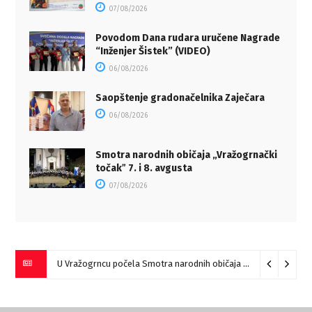
07/08/2026
Povodom Dana rudara uručene Nagrade
“Inženjer Šistek” (VIDEO)
06/08/2026
Saopštenje gradonačelnika Zaječara
06/08/2026
Smotra narodnih običaja „Vražogrnački
točakˮ 7. i 8. avgusta
07/08/2026
U Vražogrncu počela Smotra narodnih običaja „Vražogrnački točak“