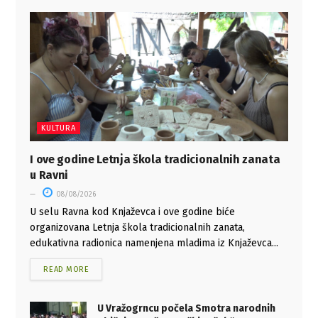
KULTURA
I ove godine Letnja škola tradicionalnih zanata
u Ravni
08/08/2026
U selu Ravna kod Knjaževca i ove godine biće
organizovana Letnja škola tradicionalnih zanata,
edukativna radionica namenjena mladima iz Knjaževca...
READ MORE
U Vražogrncu počela Smotra narodnih