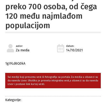
preko 700 osoba, od čega
120 među najmlađom
populacijom
autor:
datum:
Za media
14/10/2021
1gI9Ld6Q0kA
Svi mediji koji preuzmu vest ili fotografiju sa portala Za media u obavezi su
da navedu izvor. Ukoliko je preneta integralna vest,u obavezi su da navedu
izvor i postave link ka toj vesti.
Kategorije: