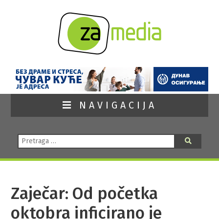
NAVIGACIJA
Pretraga:
Pretraga
Zaječar: Od početka
oktobra inficirano je