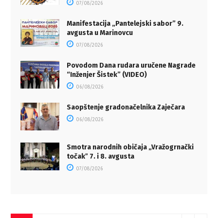
07/08/2026
Manifestacija „Pantelejski sabor” 9.
avgusta u Marinovcu
07/08/2026
Povodom Dana rudara uručene Nagrade
“Inženjer Šistek” (VIDEO)
06/08/2026
Saopštenje gradonačelnika Zaječara
06/08/2026
Smotra narodnih običaja „Vražogrnački
točakˮ 7. i 8. avgusta
07/08/2026