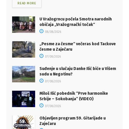
READ MORE
U Vražogrncu počela Smotra narodnih
običaja „Vražogrnački točak“
08/08/2026
„Pesme za česme“ večeras kod Tackove
česme u Zaječaru
07/08/2026
Suđenje u slučaju Danke Ilić biće u Višem
sudu u Negotinu?
07/08/2026
Miloš Ilić pobednik “Prve harmonike
Srbije – Sokobanja” (VIDEO)
07/08/2026
Objavljen program 59. Gitarijade u
Zaječaru