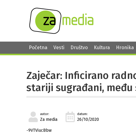
Početna
Vesti
Društvo
Kultura
Hronika
Zaječar: Inficirano radn
stariji sugrađani, među
autor:
datum:
Za media
26/10/2020
-9VTViucBbw