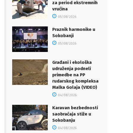
za period ekstremnih
vrućina
05/08/2026
Praznik harmonike u
Sokobanji
05/08/2026
Građani i ekološka
udruženja podneli
primedbe na PP
rudarskog kompleksa
Malka Golaja (VIDEO)
04/08/2026
Karavan bezbednosti
saobraćaja stiže u
Sokobanju
04/08/2026