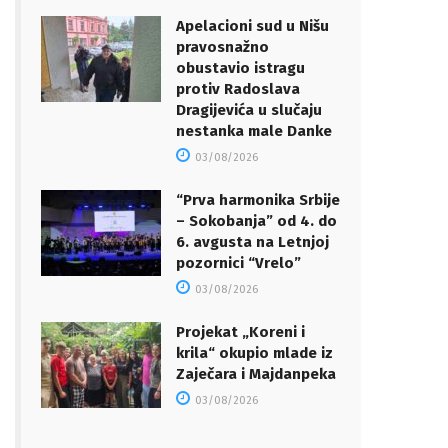
Apelacioni sud u Nišu
pravosnažno
obustavio istragu
protiv Radoslava
Dragijevića u slučaju
nestanka male Danke
03/08/2026
“Prva harmonika Srbije
– Sokobanja” od 4. do
6. avgusta na Letnjoj
pozornici “Vrelo”
03/08/2026
Projekat „Koreni i
krila“ okupio mlade iz
Zaječara i Majdanpeka
03/08/2026