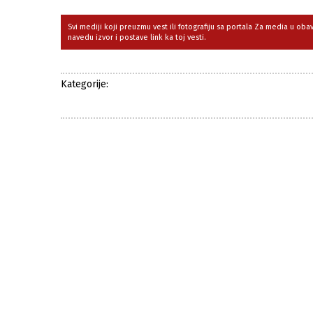
Svi mediji koji preuzmu vest ili fotografiju sa portala Za media u ob
navedu izvor i postave link ka toj vesti.
Kategorije: