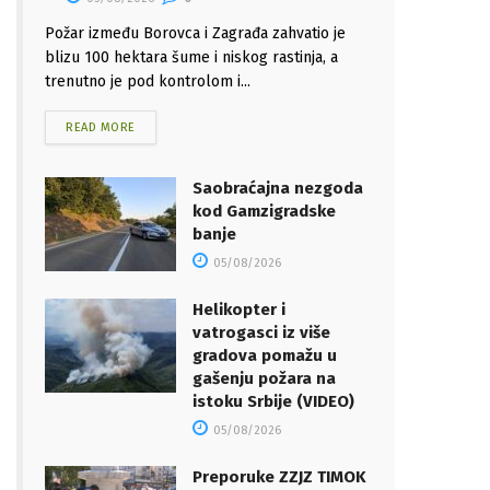
Požar između Borovca i Zagrađa zahvatio je
blizu 100 hektara šume i niskog rastinja, a
trenutno je pod kontrolom i...
READ MORE
Saobraćajna nezgoda
kod Gamzigradske
banje
05/08/2026
Helikopter i
vatrogasci iz više
gradova pomažu u
gašenju požara na
istoku Srbije (VIDEO)
05/08/2026
Preporuke ZZJZ TIMOK