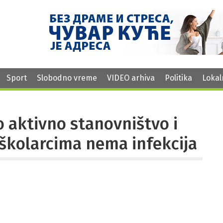
Sport
Slobodno vreme
VIDEO arhiva
Politika
Lokal
o aktivno stanovništvo i
 školarcima nema infekcija