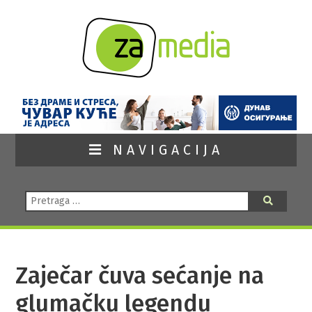
NAVIGACIJA
Pretraga:
Pretraga
Zaječar čuva sećanje na
glumačku legendu