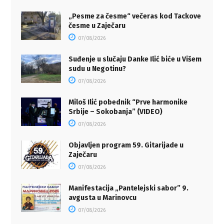
„Pesme za česme“ večeras kod Tackove
česme u Zaječaru
07/08/2026
Suđenje u slučaju Danke Ilić biće u Višem
sudu u Negotinu?
07/08/2026
Miloš Ilić pobednik “Prve harmonike
Srbije – Sokobanja” (VIDEO)
07/08/2026
Objavljen program 59. Gitarijade u
Zaječaru
07/08/2026
Manifestacija „Pantelejski sabor” 9.
avgusta u Marinovcu
07/08/2026