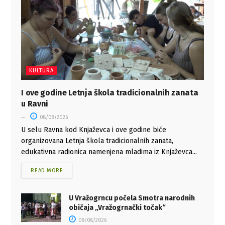
KULTURA
I ove godine Letnja škola tradicionalnih zanata
u Ravni
08/08/2026
U selu Ravna kod Knjaževca i ove godine biće
organizovana Letnja škola tradicionalnih zanata,
edukativna radionica namenjena mladima iz Knjaževca...
READ MORE
U Vražogrncu počela Smotra narodnih
običaja „Vražogrnački točak“
08/08/2026