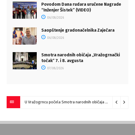
Povodom Dana rudara uručene Nagrade
“Inženjer Šistek” (VIDEO)
06/08/2026
Saopštenje gradonačelnika Zaječara
06/08/2026
Smotra narodnih običaja „Vražogrnački
točakˮ 7. i 8. avgusta
07/08/2026
U Vražogrncu počela Smotra narodnih običaja „Vražogrnački točak“