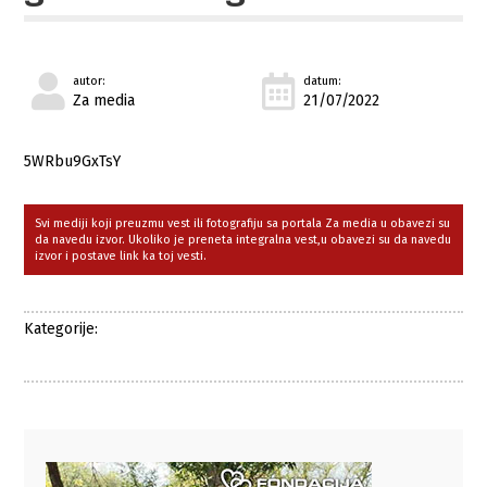
autor:
datum:
Za media
21/07/2022
5WRbu9GxTsY
Svi mediji koji preuzmu vest ili fotografiju sa portala Za media u obavezi su
da navedu izvor. Ukoliko je preneta integralna vest,u obavezi su da navedu
izvor i postave link ka toj vesti.
Kategorije: