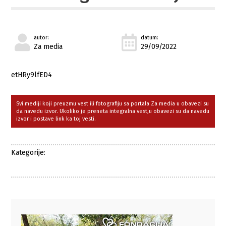
autor:
datum:
Za media
29/09/2022
etHRy9lfED4
Svi mediji koji preuzmu vest ili fotografiju sa portala Za media u obavezi su
da navedu izvor. Ukoliko je preneta integralna vest,u obavezi su da navedu
izvor i postave link ka toj vesti.
Kategorije: