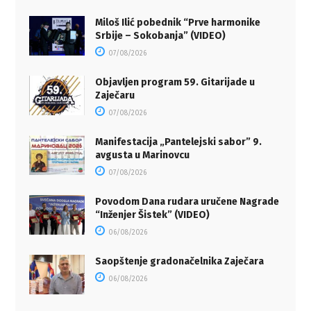
Miloš Ilić pobednik “Prve harmonike
Srbije – Sokobanja” (VIDEO)
07/08/2026
Objavljen program 59. Gitarijade u
Zaječaru
07/08/2026
Manifestacija „Pantelejski sabor” 9.
avgusta u Marinovcu
07/08/2026
Povodom Dana rudara uručene Nagrade
“Inženjer Šistek” (VIDEO)
06/08/2026
Saopštenje gradonačelnika Zaječara
06/08/2026