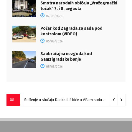
Smotra narodnih običaja „Vražogrnački
točakˮ 7. i 8. avgusta
07/08/2026
Požar kod Zagrađa za sada pod
kontrolom (VIDEO)
05/08/2026
Saobraćajna nezgoda kod
Gamzigradske banje
05/08/2026
Suđenje u slučaju Danke Ilić biće u Višem sudu u Negotinu?
07