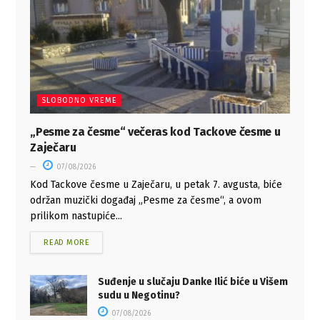
SLOBODNO VREME
„Pesme za česme“ večeras kod Tackove česme u
Zaječaru
07/08/2026
Kod Tackove česme u Zaječaru, u petak 7. avgusta, biće
održan muzički događaj „Pesme za česme“, a ovom
prilikom nastupiće...
READ MORE
Suđenje u slučaju Danke Ilić biće u Višem
sudu u Negotinu?
07/08/2026