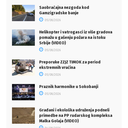
Saobraćajna nezgoda kod
Gamzigradske banje
05/08/2026
Helikopter i vatrogasci iz više gradova
pomažu u gašenju požara na istoku
Srbije (VIDEO)
05/08/2026
Preporuke ZZJZ TIMOK za period
ekstremnih vrućina
05/08/2026
Praznik harmonike u Sokobanji
05/08/2026
Građani i ekološka udruženja podneli
primedbe na PP rudarskog kompleksa
Malka Golaja (VIDEO)