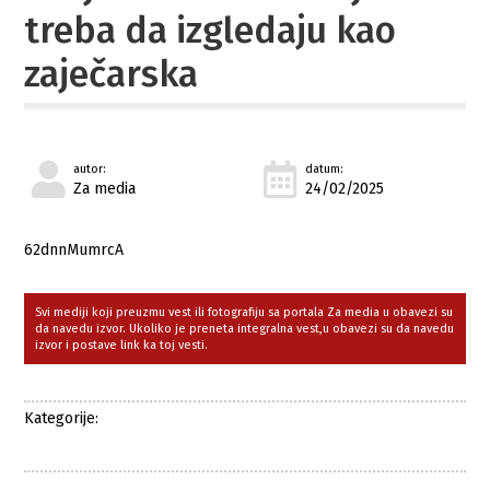
treba da izgledaju kao
zaječarska
autor:
datum:
Za media
24/02/2025
62dnnMumrcA
Svi mediji koji preuzmu vest ili fotografiju sa portala Za media u obavezi su
da navedu izvor. Ukoliko je preneta integralna vest,u obavezi su da navedu
izvor i postave link ka toj vesti.
Kategorije: