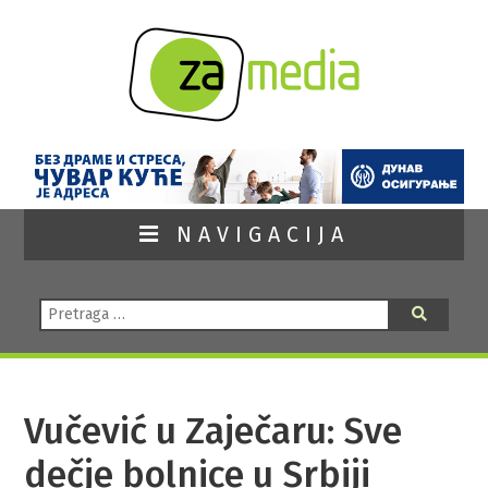
NAVIGACIJA
Pretraga:
Pretraga
Vučević u Zaječaru: Sve
dečje bolnice u Srbiji