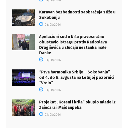
04/08/2026
Karavan bezbednosti saobraćaja stiže u
Sokobanju
04/08/2026
Apelacioni sud u Nišu pravosnažno
obustavio istragu protiv Radoslava
Dragijevića u slučaju nestanka male
Danke
03/08/2026
“Prva harmonika Srbije – Sokobanja”
od 4. do 6. avgusta na Letnjoj pozornici
“Vrelo”
03/08/2026
Projekat „Koreni i krila“ okupio mlade iz
Zaječara i Majdanpeka
03/08/2026