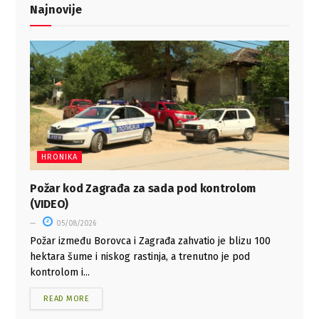
Najnovije
HRONIKA
Požar kod Zagrađa za sada pod kontrolom
(VIDEO)
05/08/2026
Požar između Borovca i Zagrađa zahvatio je blizu 100
hektara šume i niskog rastinja, a trenutno je pod
kontrolom i...
READ MORE