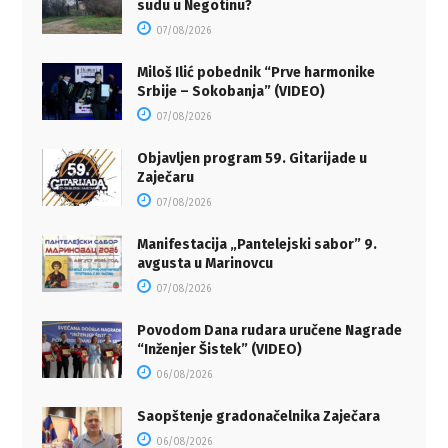
sudu u Negotinu?
07/08/2026
Miloš Ilić pobednik “Prve harmonike
Srbije – Sokobanja” (VIDEO)
07/08/2026
Objavljen program 59. Gitarijade u
Zaječaru
07/08/2026
Manifestacija „Pantelejski sabor” 9.
avgusta u Marinovcu
07/08/2026
Povodom Dana rudara uručene Nagrade
“Inženjer Šistek” (VIDEO)
06/08/2026
Saopštenje gradonačelnika Zaječara
06/08/2026