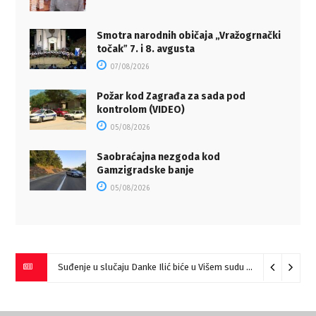
Smotra narodnih običaja „Vražogrnački
točakˮ 7. i 8. avgusta
07/08/2026
Požar kod Zagrađa za sada pod
kontrolom (VIDEO)
05/08/2026
Saobraćajna nezgoda kod
Gamzigradske banje
05/08/2026
Suđenje u slučaju Danke Ilić biće u Višem sudu u Negotinu?
07