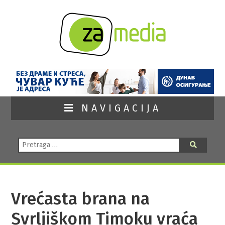
NAVIGACIJA
Pretraga:
Pretraga
Vrećasta brana na
Svrljiškom Timoku vraća