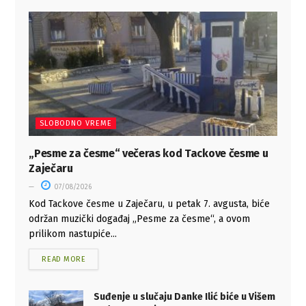
SLOBODNO VREME
„Pesme za česme“ večeras kod Tackove česme u
Zaječaru
07/08/2026
Kod Tackove česme u Zaječaru, u petak 7. avgusta, biće
održan muzički događaj „Pesme za česme“, a ovom
prilikom nastupiće...
READ MORE
Suđenje u slučaju Danke Ilić biće u Višem