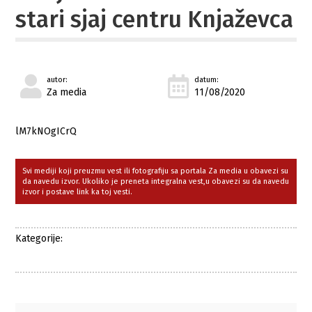
stari sjaj centru Knjaževca
autor:
datum:
Za media
11/08/2020
lM7kNOgICrQ
Svi mediji koji preuzmu vest ili fotografiju sa portala Za media u obavezi su
da navedu izvor. Ukoliko je preneta integralna vest,u obavezi su da navedu
izvor i postave link ka toj vesti.
Kategorije: