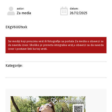
autor:
datum:
Za media
26/12/2025
EKgV6UGYxxk
Svi mediji koji preuzmu vest ili fotografiju sa portala Za media u obavezi su
da navedu izvor. Ukoliko je preneta integralna vest,u obavezi su da navedu
izvor i postave link ka toj vesti.
Kategorije: