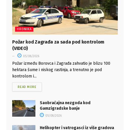
HRONIKA
Požar kod Zagrađa za sada pod kontrolom
(VIDEO)
05/08/2026
Požar između Borovca i Zagrađa zahvatio je blizu 100
hektara šume i niskog rastinja, a trenutno je pod
kontrolom i...
READ MORE
Saobraćajna nezgoda kod
Gamzigradske banje
05/08/2026
Helikopter i vatrogasci iz više gradova