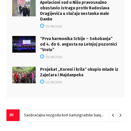
Apelacioni sud u Nišu pravosnažno
obustavio istragu protiv Radoslava
Dragijevića u slučaju nestanka male
Danke
03/08/2026
“Prva harmonika Srbije – Sokobanja”
od 4. do 6. avgusta na Letnjoj pozornici
“Vrelo”
03/08/2026
Projekat „Koreni i krila“ okupio mlade iz
Zaječara i Majdanpeka
03/08/2026
Saobraćajna nezgoda kod Gamzigradske banje
05/08/2026