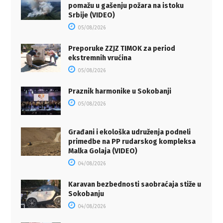
pomažu u gašenju požara na istoku
Srbije (VIDEO)
05/08/2026
Preporuke ZZJZ TIMOK za period
ekstremnih vrućina
05/08/2026
Praznik harmonike u Sokobanji
05/08/2026
Građani i ekološka udruženja podneli
primedbe na PP rudarskog kompleksa
Malka Golaja (VIDEO)
04/08/2026
Karavan bezbednosti saobraćaja stiže u
Sokobanju
04/08/2026