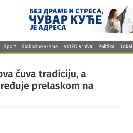
Sport
Slobodno vreme
VIDEO arhiva
Politika
Lokal
va čuva tradiciju, a
pređuje prelaskom na