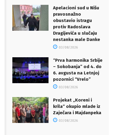
Apelacioni sud u Nišu
pravosnažno
obustavio istragu
protiv Radoslava
Dragijevića u slučaju
nestanka male Danke
03/08/2026
“Prva harmonika Srbije
– Sokobanja” od 4. do
6. avgusta na Letnjoj
pozornici “Vrelo”
03/08/2026
Projekat „Koreni i
krila“ okupio mlade iz
Zaječara i Majdanpeka
03/08/2026