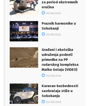
za period ekstremnih
vrućina
05/08/2026
Praznik harmonike u
Sokobanji
05/08/2026
Građani i ekološka
udruženja podneli
primedbe na PP
rudarskog kompleksa
Malka Golaja (VIDEO)
04/08/2026
Karavan bezbednosti
saobraćaja stiže u
Sokobanju
04/08/2026