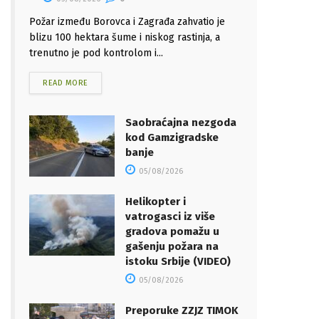
Požar između Borovca i Zagrađa zahvatio je
blizu 100 hektara šume i niskog rastinja, a
trenutno je pod kontrolom i...
READ MORE
Saobraćajna nezgoda
kod Gamzigradske
banje
05/08/2026
Helikopter i
vatrogasci iz više
gradova pomažu u
gašenju požara na
istoku Srbije (VIDEO)
05/08/2026
Preporuke ZZJZ TIMOK