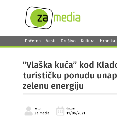
Početna
Vesti
Društvo
Kultura
Hronika
“Vlaška kuća” kod Klado
turističku ponudu una
zelenu energiju
autor:
datum:
Za media
11/06/2021