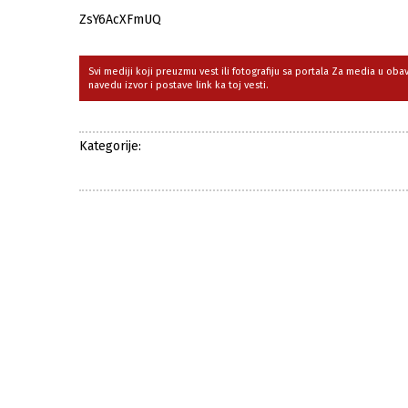
ZsY6AcXFmUQ
Svi mediji koji preuzmu vest ili fotografiju sa portala Za media u ob
navedu izvor i postave link ka toj vesti.
Kategorije: