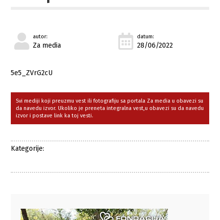
autor:
datum:
Za media
28/06/2022
5e5_ZVrG2cU
Svi mediji koji preuzmu vest ili fotografiju sa portala Za media u obavezi su
da navedu izvor. Ukoliko je preneta integralna vest,u obavezi su da navedu
izvor i postave link ka toj vesti.
Kategorije: