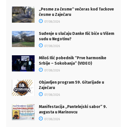
„Pesme za česme“ večeras kod Tackove
česme u Zaječaru
07/08/2026
Suđenje u slučaju Danke Ilić biće u Višem
sudu u Negotinu?
07/08/2026
Miloš Ilić pobednik “Prve harmonike
Srbije – Sokobanja” (VIDEO)
07/08/2026
Objavljen program 59. Gitarijade u
Zaječaru
07/08/2026
Manifestacija „Pantelejski sabor” 9.
avgusta u Marinovcu
07/08/2026