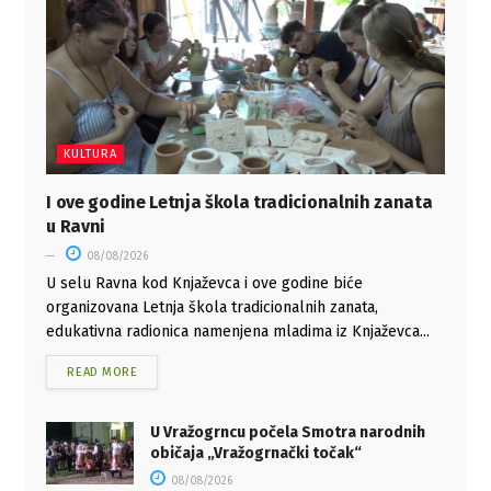
KULTURA
I ove godine Letnja škola tradicionalnih zanata
u Ravni
08/08/2026
U selu Ravna kod Knjaževca i ove godine biće
organizovana Letnja škola tradicionalnih zanata,
edukativna radionica namenjena mladima iz Knjaževca...
READ MORE
U Vražogrncu počela Smotra narodnih
običaja „Vražogrnački točak“
08/08/2026