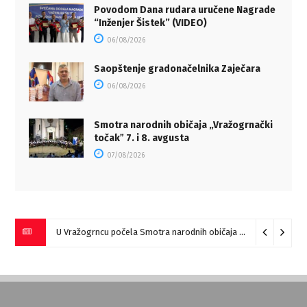
Povodom Dana rudara uručene Nagrade
“Inženjer Šistek” (VIDEO)
06/08/2026
Saopštenje gradonačelnika Zaječara
06/08/2026
Smotra narodnih običaja „Vražogrnački
točakˮ 7. i 8. avgusta
07/08/2026
U Vražogrncu počela Smotra narodnih običaja „Vražogrnački točak“