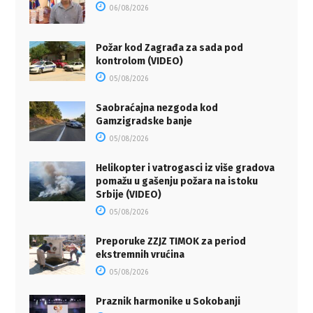
06/08/2026
Požar kod Zagrađa za sada pod
kontrolom (VIDEO)
05/08/2026
Saobraćajna nezgoda kod
Gamzigradske banje
05/08/2026
Helikopter i vatrogasci iz više gradova
pomažu u gašenju požara na istoku
Srbije (VIDEO)
05/08/2026
Preporuke ZZJZ TIMOK za period
ekstremnih vrućina
05/08/2026
Praznik harmonike u Sokobanji