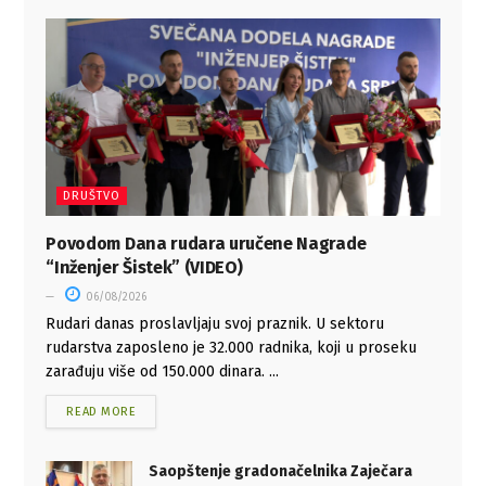
DRUŠTVO
Povodom Dana rudara uručene Nagrade
“Inženjer Šistek” (VIDEO)
06/08/2026
Rudari danas proslavljaju svoj praznik. U sektoru
rudarstva zaposleno je 32.000 radnika, koji u proseku
zarađuju više od 150.000 dinara. ...
READ MORE
Saopštenje gradonačelnika Zaječara