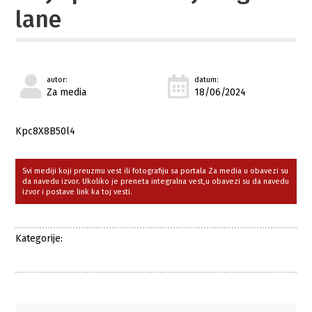
lane
autor:
datum:
Za media
18/06/2024
Kpc8X8B50l4
Svi mediji koji preuzmu vest ili fotografiju sa portala Za media u obavezi su
da navedu izvor. Ukoliko je preneta integralna vest,u obavezi su da navedu
izvor i postave link ka toj vesti.
Kategorije: