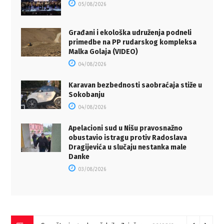
05/08/2026
Građani i ekološka udruženja podneli
primedbe na PP rudarskog kompleksa
Malka Golaja (VIDEO)
04/08/2026
Karavan bezbednosti saobraćaja stiže u
Sokobanju
04/08/2026
Apelacioni sud u Nišu pravosnažno
obustavio istragu protiv Radoslava
Dragijevića u slučaju nestanka male
Danke
03/08/2026