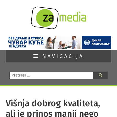
NAVIGACIJA
Pretraga:
Pretraga
Višnja dobrog kvaliteta,
ali je prinos manji nego