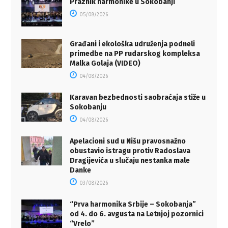
Praznik harmonike u Sokobanji
05/08/2026
Građani i ekološka udruženja podneli
primedbe na PP rudarskog kompleksa
Malka Golaja (VIDEO)
04/08/2026
Karavan bezbednosti saobraćaja stiže u
Sokobanju
04/08/2026
Apelacioni sud u Nišu pravosnažno
obustavio istragu protiv Radoslava
Dragijevića u slučaju nestanka male
Danke
03/08/2026
“Prva harmonika Srbije – Sokobanja”
od 4. do 6. avgusta na Letnjoj pozornici
“Vrelo”