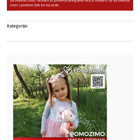
da navedu izvor. Ukoliko je preneta integralna vest,u obavezi su da navedu
izvor i postave link ka toj vesti.
Kategorije: