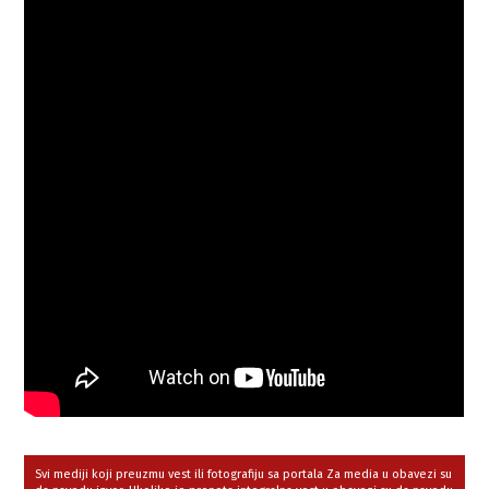
Svi mediji koji preuzmu vest ili fotografiju sa portala Za media u obavezi su