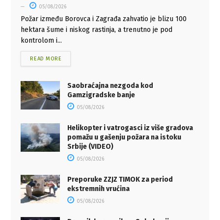
05/08/2026
Požar između Borovca i Zagrađa zahvatio je blizu 100
hektara šume i niskog rastinja, a trenutno je pod
kontrolom i...
READ MORE
Saobraćajna nezgoda kod
Gamzigradske banje
05/08/2026
Helikopter i vatrogasci iz više gradova
pomažu u gašenju požara na istoku
Srbije (VIDEO)
05/08/2026
Preporuke ZZJZ TIMOK za period
ekstremnih vrućina
05/08/2026