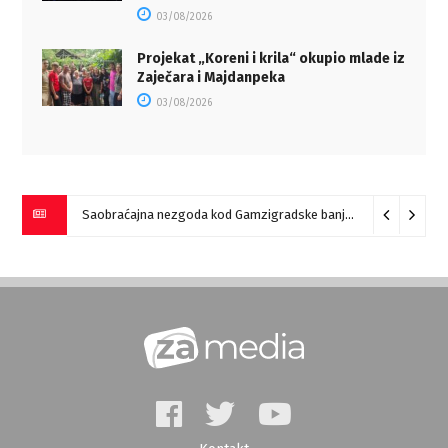
03/08/2026
Projekat „Koreni i krila“ okupio mlade iz
Zaječara i Majdanpeka
03/08/2026
Saobraćajna nezgoda kod Gamzigradske banje
05/08/2026