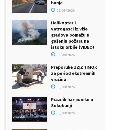
banje
05/08/2026
Helikopter i
vatrogasci iz više
gradova pomažu u
gašenju požara na
istoku Srbije (VIDEO)
05/08/2026
Preporuke ZZJZ TIMOK
za period ekstremnih
vrućina
05/08/2026
Praznik harmonike u
Sokobanji
05/08/2026