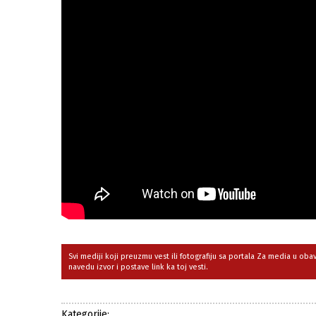
Svi mediji koji preuzmu vest ili fotografiju sa portala Za media u ob
navedu izvor i postave link ka toj vesti.
Kategorije: