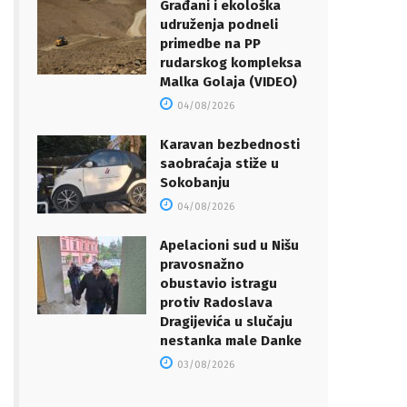
Građani i ekološka
udruženja podneli
primedbe na PP
rudarskog kompleksa
Malka Golaja (VIDEO)
04/08/2026
Karavan bezbednosti
saobraćaja stiže u
Sokobanju
04/08/2026
Apelacioni sud u Nišu
pravosnažno
obustavio istragu
protiv Radoslava
Dragijevića u slučaju
nestanka male Danke
03/08/2026