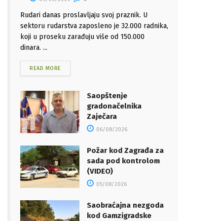
Rudari danas proslavljaju svoj praznik. U
sektoru rudarstva zaposleno je 32.000 radnika,
koji u proseku zarađuju više od 150.000
dinara. ...
READ MORE
Saopštenje
gradonačelnika
Zaječara
06/08/2026
Požar kod Zagrađa za
sada pod kontrolom
(VIDEO)
05/08/2026
Saobraćajna nezgoda
kod Gamzigradske