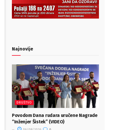
Najnovije
DRUŠTVO
Povodom Dana rudara uručene Nagrade
“Inženjer Šistek” (VIDEO)
06/08/2026
0