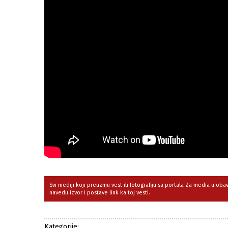
Svi mediji koji preuzmu vest ili fotografiju sa portala Za media u ob
navedu izvor i postave link ka toj vesti.
Kategorije: