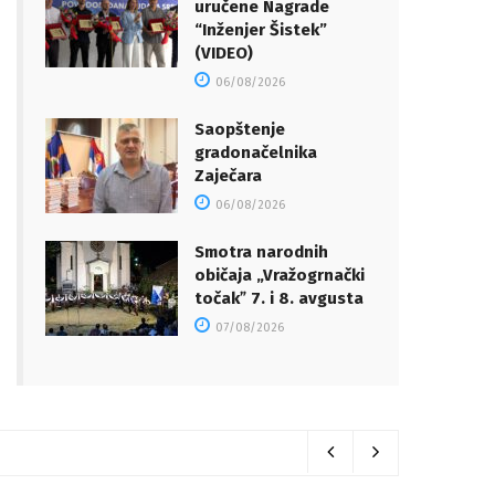
uručene Nagrade
“Inženjer Šistek”
(VIDEO)
06/08/2026
Saopštenje
gradonačelnika
Zaječara
06/08/2026
Smotra narodnih
običaja „Vražogrnački
točakˮ 7. i 8. avgusta
07/08/2026