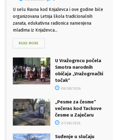
U selu Ravna kod Knjaževca i ove godine biće
organizovana Letnja škola tradicionalnih
zanata, edukativna radionica namenjena
mladima iz Knjaževca...
READ MORE
U Vražogrncu počela
Smotra narodnih
običaja „Vražogrnački
točak“
08/08/2026
„Pesme za česme“
večeras kod Tackove
česme u Zaječaru
07/08/2026
Suđenje u slučaju