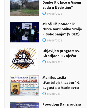
Danke Ilić biće u Višem
sudu u Negotinu?
07/08/2026
Miloš Ilić pobednik
“Prve harmonike Srbije
– Sokobanja” (VIDEO)
07/08/2026
Objavljen program 59.
Gitarijade u Zaječaru
07/08/2026
Manifestacija
„Pantelejski sabor” 9.
avgusta u Marinovcu
07/08/2026
Povodom Dana rudara