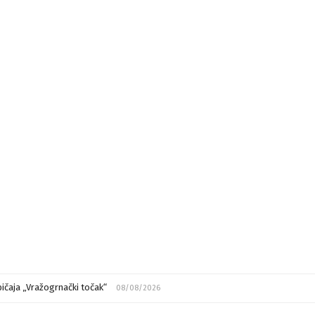
ičaja „Vražogrnački točak“
08/08/2026