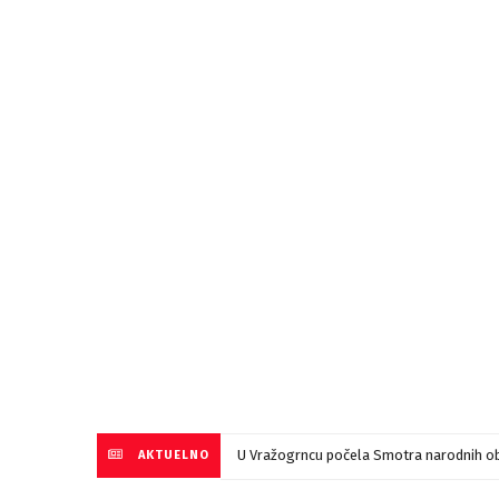
U Vražogrncu počela Smotra narodnih ob
AKTUELNO