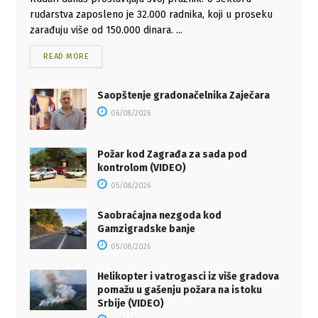
rudarstva zaposleno je 32.000 radnika, koji u proseku
zarađuju više od 150.000 dinara. ...
READ MORE
Saopštenje gradonačelnika Zaječara
06/08/2026
Požar kod Zagrađa za sada pod
kontrolom (VIDEO)
05/08/2026
Saobraćajna nezgoda kod
Gamzigradske banje
05/08/2026
Helikopter i vatrogasci iz više gradova
pomažu u gašenju požara na istoku
Srbije (VIDEO)