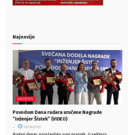
Najnovije
DRUŠTVO
Povodom Dana rudara uručene Nagrade
“Inženjer Šistek” (VIDEO)
06/08/2026
Rudari danas proslavljaju svoj praznik. U sektoru