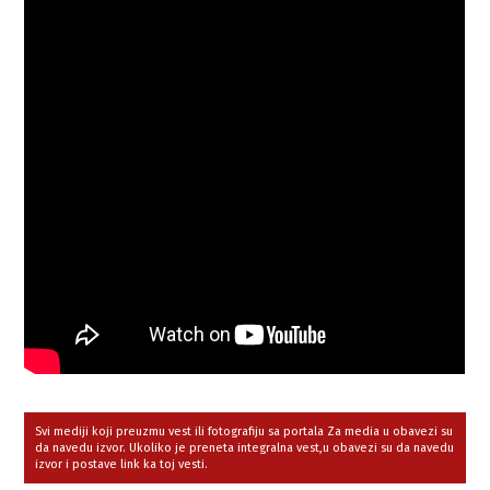
Svi mediji koji preuzmu vest ili fotografiju sa portala Za media u obavezi su
da navedu izvor. Ukoliko je preneta integralna vest,u obavezi su da navedu
izvor i postave link ka toj vesti.