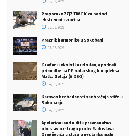
05/08/2026
Preporuke ZZJZ TIMOK za period
ekstremnih vrućina
05/08/2026
Praznik harmonike u Sokobanji
05/08/2026
Građani i ekološka udruženja podneli
primedbe na PP rudarskog kompleksa
Malka Golaja (VIDEO)
04/08/2026
Karavan bezbednosti saobraćaja stiže u
Sokobanju
04/08/2026
Apelacioni sud u Nišu pravosnažno
obustavio istragu protiv Radoslava
Dragijevića u slučaju nestanka male