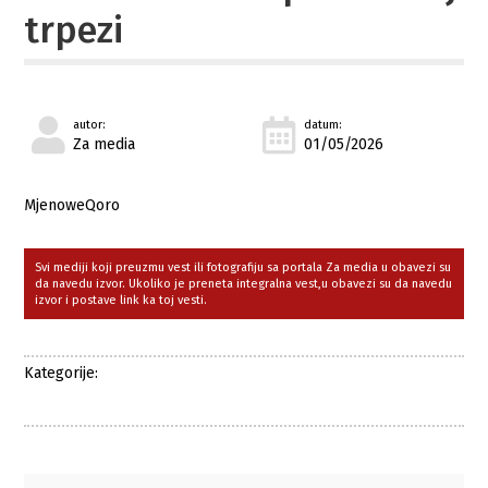
trpezi
autor:
datum:
Za media
01/05/2026
MjenoweQoro
Svi mediji koji preuzmu vest ili fotografiju sa portala Za media u obavezi su
da navedu izvor. Ukoliko je preneta integralna vest,u obavezi su da navedu
izvor i postave link ka toj vesti.
Kategorije: