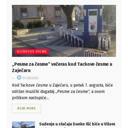
SLOBODNO VREME
„Pesme za česme“ večeras kod Tackove česme u
Zaječaru
07/08/2026
Kod Tackove česme u Zaječaru, u petak 7. avgusta, biće
održan muzički događaj „Pesme za česme“, a ovom
prilikom nastupiće...
READ MORE
Suđenje u slučaju Danke Ilić biće u Višem