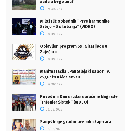
sudu u Negotinu?
07/08/2026
Miloš Ilić pobednik “Prve harmonike
Srbije – Sokobanja” (VIDEO)
07/08/2026
Objavljen program 59. Gitarijade u
Zaječaru
07/08/2026
Manifestacija „Pantelejski sabor” 9.
avgusta u Marinovcu
07/08/2026
Povodom Dana rudara uručene Nagrade
“Inženjer Šistek” (VIDEO)
06/08/2026
Saopštenje gradonačelnika Zaječara
06/08/2026