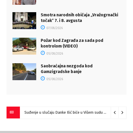
Smotra narodnih običaja „Vražogrnački
točakˮ 7. i 8. avgusta
07/08/2026
Požar kod Zagrađa za sada pod
kontrolom (VIDEO)
05/08/2026
Saobraćajna nezgoda kod
Gamzigradske banje
05/08/2026
Suđenje u slučaju Danke Ilić biće u Višem sudu u Negotinu?
07