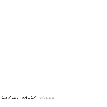
ičaja „Vražogrnački točak“
08/08/2026