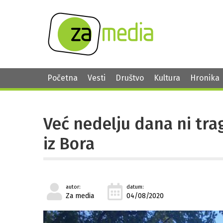
Početna
Vesti
Društvo
Kultura
Hronika
Već nedelju dana ni tra
iz Bora
autor:
datum:
Za media
04/08/2020