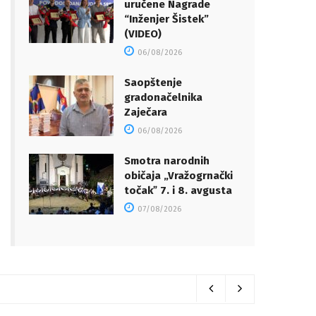
uručene Nagrade
“Inženjer Šistek”
(VIDEO)
06/08/2026
Saopštenje
gradonačelnika
Zaječara
06/08/2026
Smotra narodnih
običaja „Vražogrnački
točakˮ 7. i 8. avgusta
07/08/2026