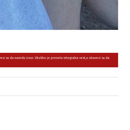
avezi su da navedu izvor. Ukoliko je preneta integralna vest,u obavezi su da