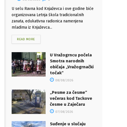
U selu Ravna kod Knjaževca i ove godine biće
organizovana Letnja škola tradicionalnih
zanata, edukativna radionica namenjena
mladima iz Knjaževca...
READ MORE
U Vražogrncu počela
Smotra narodnih
običaja „Vražogrnački
točak“
08/08/2026
„Pesme za česme“
večeras kod Tackove
česme u Zaječaru
07/08/2026
Suđenje u slučaju