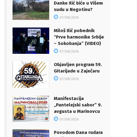
Danke Ilić biće u Višem
sudu u Negotinu?
07/08/2026
Miloš Ilić pobednik
“Prve harmonike Srbije
– Sokobanja” (VIDEO)
07/08/2026
Objavljen program 59.
Gitarijade u Zaječaru
07/08/2026
Manifestacija
„Pantelejski sabor” 9.
avgusta u Marinovcu
07/08/2026
Povodom Dana rudara