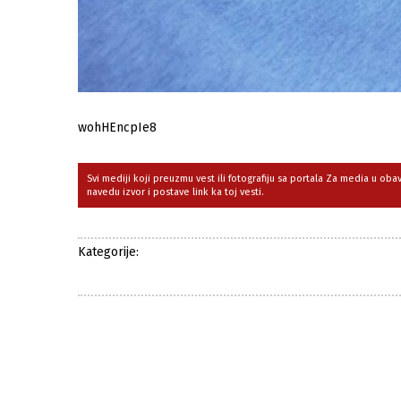
wohHEncpIe8
Svi mediji koji preuzmu vest ili fotografiju sa portala Za media u ob
navedu izvor i postave link ka toj vesti.
Kategorije: