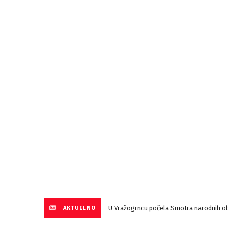
U Vražogrncu počela Smotra narodnih ob
AKTUELNO