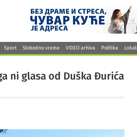
Sport
Slobodno vreme
VIDEO arhiva
Politika
Lokal
ga ni glasa od Duška Đurića