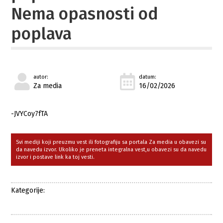
Nema opasnosti od
poplava
autor:
datum:
Za media
16/02/2026
-JVYCoy7fTA
Svi mediji koji preuzmu vest ili fotografiju sa portala Za media u obavezi su
da navedu izvor. Ukoliko je preneta integralna vest,u obavezi su da navedu
izvor i postave link ka toj vesti.
Kategorije: