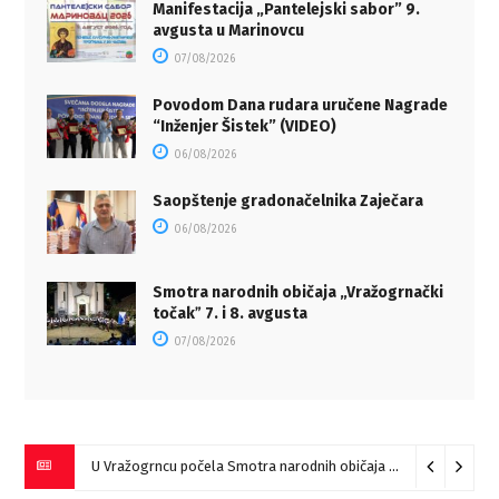
Manifestacija „Pantelejski sabor” 9.
avgusta u Marinovcu
07/08/2026
Povodom Dana rudara uručene Nagrade
“Inženjer Šistek” (VIDEO)
06/08/2026
Saopštenje gradonačelnika Zaječara
06/08/2026
Smotra narodnih običaja „Vražogrnački
točakˮ 7. i 8. avgusta
07/08/2026
U Vražogrncu počela Smotra narodnih običaja „Vražogrnački točak“