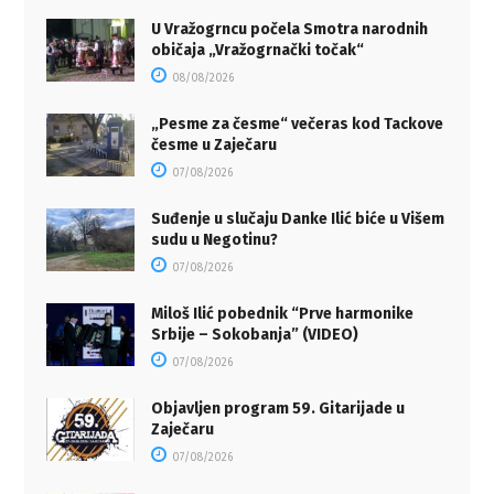
U Vražogrncu počela Smotra narodnih
običaja „Vražogrnački točak“
08/08/2026
„Pesme za česme“ večeras kod Tackove
česme u Zaječaru
07/08/2026
Suđenje u slučaju Danke Ilić biće u Višem
sudu u Negotinu?
07/08/2026
Miloš Ilić pobednik “Prve harmonike
Srbije – Sokobanja” (VIDEO)
07/08/2026
Objavljen program 59. Gitarijade u
Zaječaru
07/08/2026