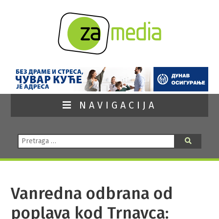
NAVIGACIJA
Pretraga:
Pretraga
Vanredna odbrana od
poplava kod Trnavca: