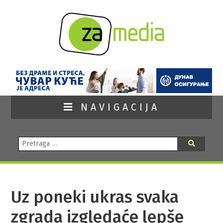
NAVIGACIJA
Pretraga:
Pretraga
Uz poneki ukras svaka
zgrada izgledaće lepše