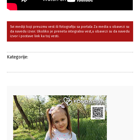
Svi mediji koji preuzmu vest ili fotografiju sa portala Za media u obavezi su
da navedu izvor. Ukoliko je preneta integralna vest,u obavezi su da navedu
izvor i postave link ka toj vesti.
Kategorije: