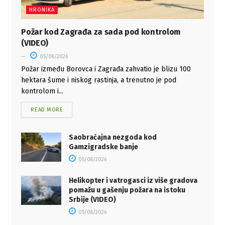
HRONIKA
Požar kod Zagrađa za sada pod kontrolom
(VIDEO)
05/08/2026
Požar između Borovca i Zagrađa zahvatio je blizu 100
hektara šume i niskog rastinja, a trenutno je pod
kontrolom i...
READ MORE
Saobraćajna nezgoda kod
Gamzigradske banje
05/08/2026
Helikopter i vatrogasci iz više gradova
pomažu u gašenju požara na istoku
Srbije (VIDEO)
05/08/2026