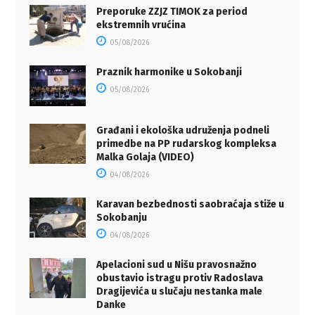
Preporuke ZZJZ TIMOK za period
ekstremnih vrućina
05/08/2026
Praznik harmonike u Sokobanji
05/08/2026
Građani i ekološka udruženja podneli
primedbe na PP rudarskog kompleksa
Malka Golaja (VIDEO)
04/08/2026
Karavan bezbednosti saobraćaja stiže u
Sokobanju
04/08/2026
Apelacioni sud u Nišu pravosnažno
obustavio istragu protiv Radoslava
Dragijevića u slučaju nestanka male
Danke