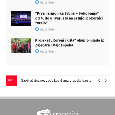
03/08/2026
“Prva harmonika Srbije – Sokobanja”
od 4. do 6. avgusta na Letnjoj pozornici
“Vrelo”
03/08/2026
Projekat „Koreni i krila“ okupio mlade iz
Zaječara i Majdanpeka
03/08/2026
Saobraćajna nezgoda kod Gamzigradske banje
05/08/2026