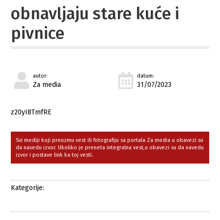
obnavljaju stare kuće i
pivnice
autor:
datum:
Za media
31/07/2023
z20yI8TmfRE
Svi mediji koji preuzmu vest ili fotografiju sa portala Za media u obavezi su
da navedu izvor. Ukoliko je preneta integralna vest,u obavezi su da navedu
izvor i postave link ka toj vesti.
Kategorije: