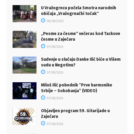
U Vražogrncu počela Smotra narodnih
običaja „Vražogrnački točak“
08/08/2026
„Pesme za česme“ večeras kod Tackove
česme u Zaječaru
07/08/2026
Suđenje u slučaju Danke Ilić biće u Višem
sudu u Negotinu?
07/08/2026
Miloš Ilić pobednik “Prve harmonike
Srbije – Sokobanja” (VIDEO)
07/08/2026
Objavljen program 59. Gitarijade u
Zaječaru
07/08/2026