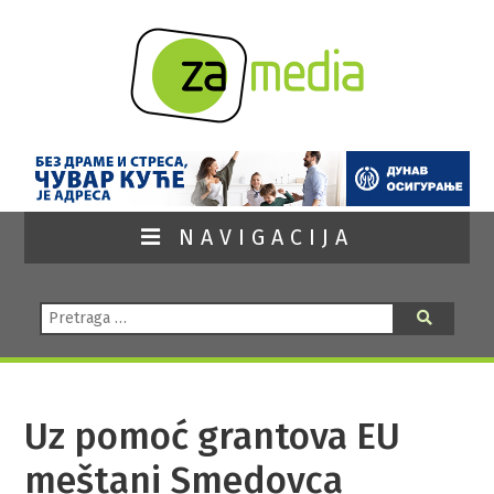
NAVIGACIJA
Pretraga:
Pretraga
Uz pomoć grantova EU
meštani Smedovca