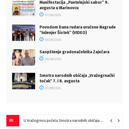
Manifestacija „Pantelejski sabor” 9.
avgusta u Marinovcu
07/08/2026
Povodom Dana rudara uručene Nagrade
“Inženjer Šistek” (VIDEO)
06/08/2026
Saopštenje gradonačelnika Zaječara
06/08/2026
Smotra narodnih običaja „Vražogrnački
točakˮ 7. i 8. avgusta
07/08/2026
U Vražogrncu počela Smotra narodnih običaja „Vražogrnački točak“