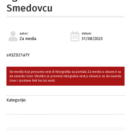
Smedovcu
autor:
datum:
Za media
31/08/2023
sH3ZD27ui7Y
Svi mediji koji preuzmu vest ili fotografiju sa portala Za media u obavezi su
da navedu izvor. Ukoliko je preneta integralna vest,u obavezi su da navedu
izvor i postave link ka toj vesti.
Kategorije: