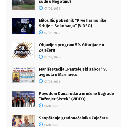
sudu u Negotinu?
07/08/2026
Miloš Ilić pobednik “Prve harmonike
Srbije – Sokobanja” (VIDEO)
07/08/2026
Objavljen program 59. Gitarijade u
Zaječaru
07/08/2026
Manifestacija „Pantelejski sabor” 9.
avgusta u Marinovcu
07/08/2026
Povodom Dana rudara uručene Nagrade
“Inženjer Šistek” (VIDEO)
06/08/2026
Saopštenje gradonačelnika Zaječara
06/08/2026