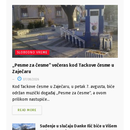
SLOBODNO VREME
„Pesme za česme“ večeras kod Tackove česme u
Zaječaru
07/08/2026
Kod Tackove česme u Zaječaru, u petak 7. avgusta, biće
održan muzički događaj „Pesme za česme“, a ovom
prilikom nastupiće...
READ MORE
Suđenje u slučaju Danke Ilić biće u Višem