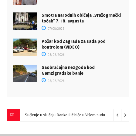
Smotra narodnih običaja „Vražogrnački
točakˮ 7. i 8. avgusta
07/08/2026
Požar kod Zagrađa za sada pod
kontrolom (VIDEO)
05/08/2026
Saobraćajna nezgoda kod
Gamzigradske banje
05/08/2026
Suđenje u slučaju Danke Ilić biće u Višem sudu u Negotinu?
07