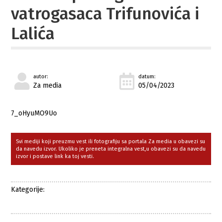
vatrogasaca Trifunovića i
Lalića
autor:
datum:
Za media
05/04/2023
7_oHyuMO9Uo
Svi mediji koji preuzmu vest ili fotografiju sa portala Za media u obavezi su
da navedu izvor. Ukoliko je preneta integralna vest,u obavezi su da navedu
izvor i postave link ka toj vesti.
Kategorije: