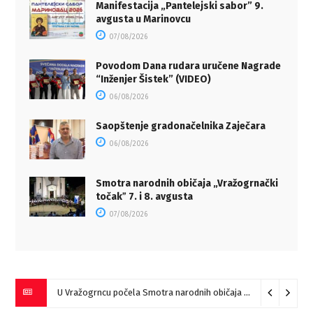
Manifestacija „Pantelejski sabor” 9.
avgusta u Marinovcu
07/08/2026
Povodom Dana rudara uručene Nagrade
“Inženjer Šistek” (VIDEO)
06/08/2026
Saopštenje gradonačelnika Zaječara
06/08/2026
Smotra narodnih običaja „Vražogrnački
točakˮ 7. i 8. avgusta
07/08/2026
U Vražogrncu počela Smotra narodnih običaja „Vražogrnački točak“