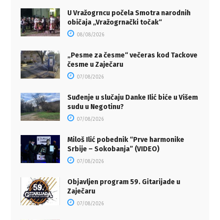
U Vražogrncu počela Smotra narodnih
običaja „Vražogrnački točak“
08/08/2026
„Pesme za česme“ večeras kod Tackove
česme u Zaječaru
07/08/2026
Suđenje u slučaju Danke Ilić biće u Višem
sudu u Negotinu?
07/08/2026
Miloš Ilić pobednik “Prve harmonike
Srbije – Sokobanja” (VIDEO)
07/08/2026
Objavljen program 59. Gitarijade u
Zaječaru
07/08/2026