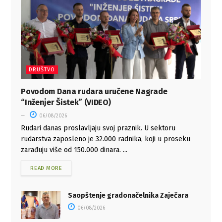
DRUŠTVO
Povodom Dana rudara uručene Nagrade
“Inženjer Šistek” (VIDEO)
06/08/2026
Rudari danas proslavljaju svoj praznik. U sektoru
rudarstva zaposleno je 32.000 radnika, koji u proseku
zarađuju više od 150.000 dinara. ...
READ MORE
Saopštenje gradonačelnika Zaječara
06/08/2026