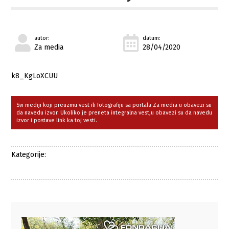
autor:
datum:
Za media
28/04/2020
k8_KgLoXCUU
Svi mediji koji preuzmu vest ili fotografiju sa portala Za media u obavezi su
da navedu izvor. Ukoliko je preneta integralna vest,u obavezi su da navedu
izvor i postave link ka toj vesti.
Kategorije: