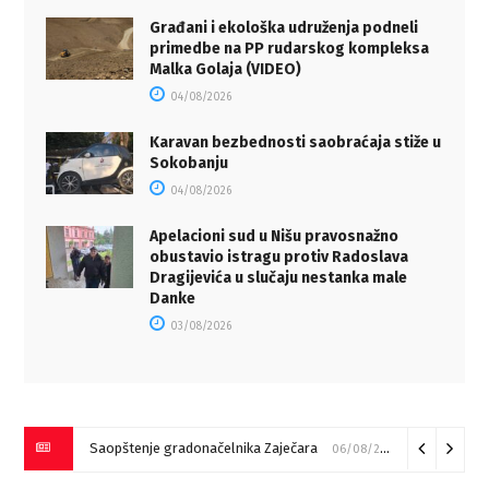
Građani i ekološka udruženja podneli
primedbe na PP rudarskog kompleksa
Malka Golaja (VIDEO)
04/08/2026
Karavan bezbednosti saobraćaja stiže u
Sokobanju
04/08/2026
Apelacioni sud u Nišu pravosnažno
obustavio istragu protiv Radoslava
Dragijevića u slučaju nestanka male
Danke
03/08/2026
Saopštenje gradonačelnika Zaječara
06/08/2026