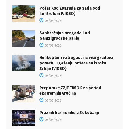
Požar kod Zagrađa za sada pod
kontrolom (VIDEO)
05/08/2026
Saobraćajna nezgoda kod
Gamzigradske banje
05/08/2026
Helikopter i vatrogasci iz više gradova
pomažu u gašenju požara na istoku
Srbije (VIDEO)
05/08/2026
Preporuke ZZJZ TIMOK za period
ekstremnih vrućina
05/08/2026
Praznik harmonike u Sokobanji
05/08/2026