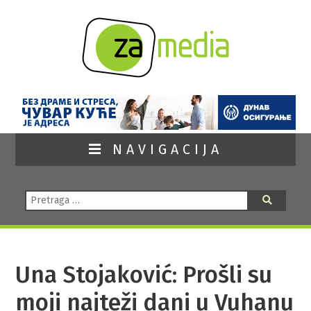
NAVIGACIJA
Pretraga:
Pretraga
Una Stojaković: Prošli su
moji najteži dani u Vuhanu