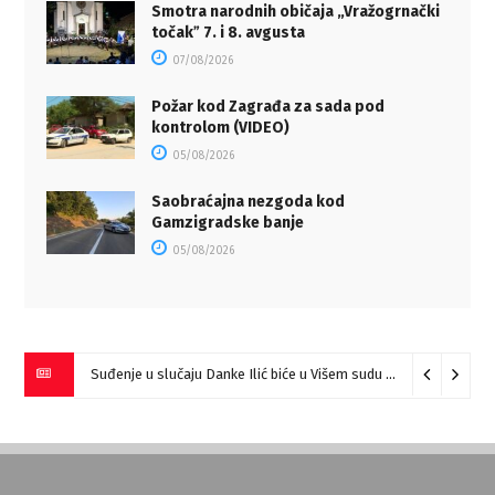
Smotra narodnih običaja „Vražogrnački
točakˮ 7. i 8. avgusta
07/08/2026
Požar kod Zagrađa za sada pod
kontrolom (VIDEO)
05/08/2026
Saobraćajna nezgoda kod
Gamzigradske banje
05/08/2026
Suđenje u slučaju Danke Ilić biće u Višem sudu u Negotinu?
07