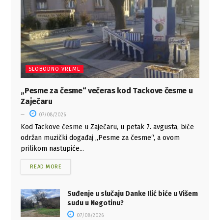
SLOBODNO VREME
„Pesme za česme“ večeras kod Tackove česme u
Zaječaru
07/08/2026
Kod Tackove česme u Zaječaru, u petak 7. avgusta, biće
održan muzički događaj „Pesme za česme“, a ovom
prilikom nastupiće...
READ MORE
Suđenje u slučaju Danke Ilić biće u Višem
sudu u Negotinu?
07/08/2026