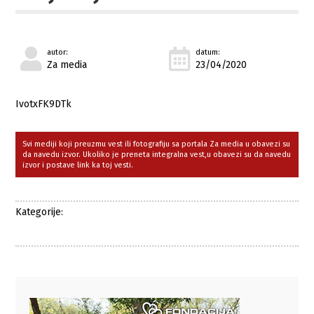
autor:
datum:
Za media
23/04/2020
IvotxFK9DTk
Svi mediji koji preuzmu vest ili fotografiju sa portala Za media u obavezi su
da navedu izvor. Ukoliko je preneta integralna vest,u obavezi su da navedu
izvor i postave link ka toj vesti.
Kategorije: