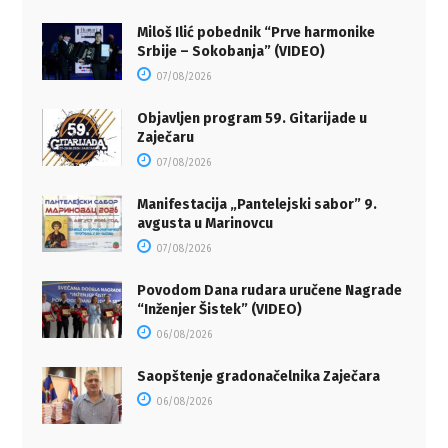
Miloš Ilić pobednik “Prve harmonike
Srbije – Sokobanja” (VIDEO)
07/08/2026
Objavljen program 59. Gitarijade u
Zaječaru
07/08/2026
Manifestacija „Pantelejski sabor” 9.
avgusta u Marinovcu
07/08/2026
Povodom Dana rudara uručene Nagrade
“Inženjer Šistek” (VIDEO)
06/08/2026
Saopštenje gradonačelnika Zaječara
06/08/2026