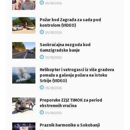
06/08/2026
Požar kod Zagrađa za sada pod
kontrolom (VIDEO)
05/08/2026
Saobraćajna nezgoda kod
Gamzigradske banje
05/08/2026
Helikopter i vatrogasci iz više gradova
pomažu u gašenju požara na istoku
Srbije (VIDEO)
05/08/2026
Preporuke ZZJZ TIMOK za period
ekstremnih vrućina
05/08/2026
Praznik harmonike u Sokobanji