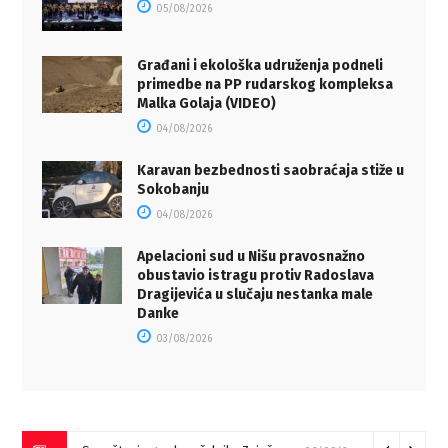
05/08/2026
Građani i ekološka udruženja podneli
primedbe na PP rudarskog kompleksa
Malka Golaja (VIDEO)
04/08/2026
Karavan bezbednosti saobraćaja stiže u
Sokobanju
04/08/2026
Apelacioni sud u Nišu pravosnažno
obustavio istragu protiv Radoslava
Dragijevića u slučaju nestanka male
Danke
03/08/2026