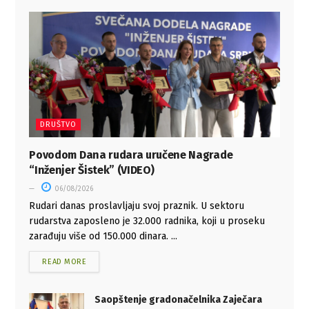
DRUŠTVO
Povodom Dana rudara uručene Nagrade
“Inženjer Šistek” (VIDEO)
06/08/2026
Rudari danas proslavljaju svoj praznik. U sektoru
rudarstva zaposleno je 32.000 radnika, koji u proseku
zarađuju više od 150.000 dinara. ...
READ MORE
Saopštenje gradonačelnika Zaječara