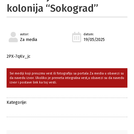
kolonija “Sokograd”
autor:
datum:
Za media
19/05/2025
2PX-7qKv_jc
Svi mediji koji preuzmu vest ili fotografiju sa portala Za media u obavezi su
da navedu izvor. Ukoliko je preneta integralna vest,u obavezi su da navedu
izvor i postave link ka toj vesti.
Kategorije: