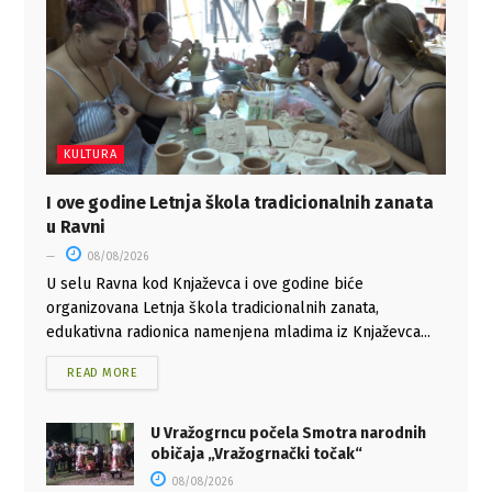
KULTURA
I ove godine Letnja škola tradicionalnih zanata
u Ravni
08/08/2026
U selu Ravna kod Knjaževca i ove godine biće
organizovana Letnja škola tradicionalnih zanata,
edukativna radionica namenjena mladima iz Knjaževca...
READ MORE
U Vražogrncu počela Smotra narodnih
običaja „Vražogrnački točak“
08/08/2026