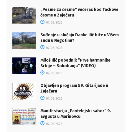
„Pesme za česme“ večeras kod Tackove
česme u Zaječaru
07/08/2026
Suđenje u slučaju Danke Ilić biće u Višem
sudu u Negotinu?
07/08/2026
Miloš Ilić pobednik “Prve harmonike
Srbije – Sokobanja” (VIDEO)
07/08/2026
Objavljen program 59. Gitarijade u
Zaječaru
07/08/2026
Manifestacija „Pantelejski sabor” 9.
avgusta u Marinovcu
07/08/2026