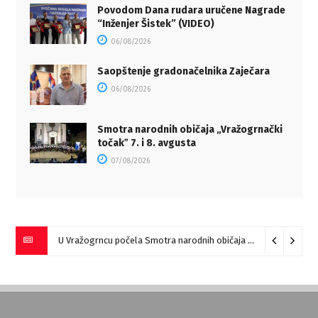
Povodom Dana rudara uručene Nagrade
“Inženjer Šistek” (VIDEO)
06/08/2026
Saopštenje gradonačelnika Zaječara
06/08/2026
Smotra narodnih običaja „Vražogrnački
točakˮ 7. i 8. avgusta
07/08/2026
U Vražogrncu počela Smotra narodnih običaja „Vražogrnački točak“