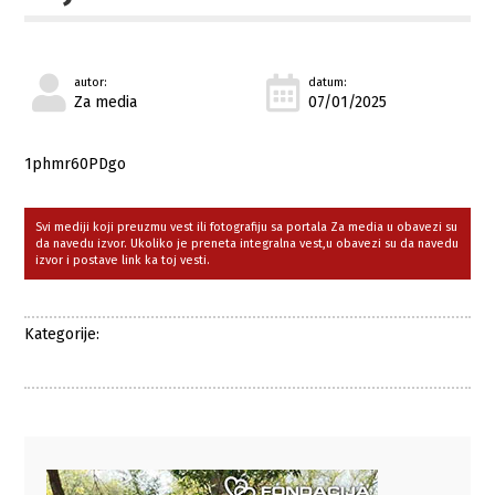
autor:
datum:
Za media
07/01/2025
1phmr60PDgo
Svi mediji koji preuzmu vest ili fotografiju sa portala Za media u obavezi su
da navedu izvor. Ukoliko je preneta integralna vest,u obavezi su da navedu
izvor i postave link ka toj vesti.
Kategorije: