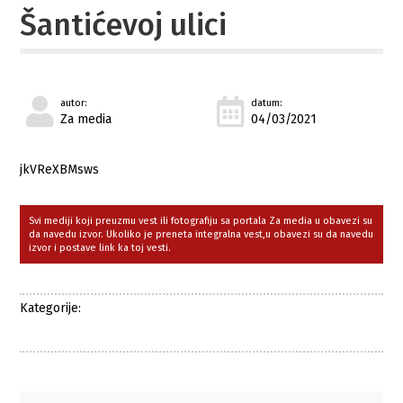
Šantićevoj ulici
autor:
datum:
Za media
04/03/2021
jkVReXBMsws
Svi mediji koji preuzmu vest ili fotografiju sa portala Za media u obavezi su
da navedu izvor. Ukoliko je preneta integralna vest,u obavezi su da navedu
izvor i postave link ka toj vesti.
Kategorije: