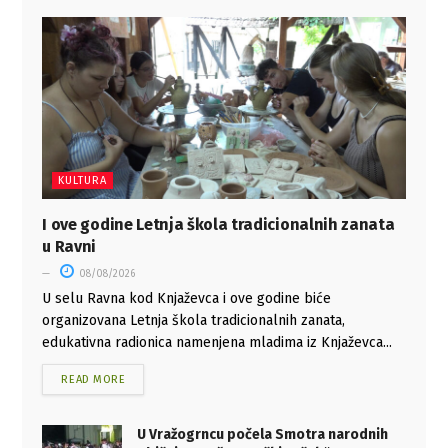
KULTURA
I ove godine Letnja škola tradicionalnih zanata
u Ravni
08/08/2026
U selu Ravna kod Knjaževca i ove godine biće
organizovana Letnja škola tradicionalnih zanata,
edukativna radionica namenjena mladima iz Knjaževca...
READ MORE
U Vražogrncu počela Smotra narodnih