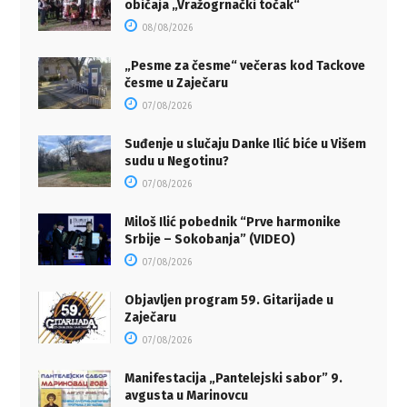
običaja „Vražogrnački točak“
08/08/2026
„Pesme za česme“ večeras kod Tackove
česme u Zaječaru
07/08/2026
Suđenje u slučaju Danke Ilić biće u Višem
sudu u Negotinu?
07/08/2026
Miloš Ilić pobednik “Prve harmonike
Srbije – Sokobanja” (VIDEO)
07/08/2026
Objavljen program 59. Gitarijade u
Zaječaru
07/08/2026
Manifestacija „Pantelejski sabor” 9.
avgusta u Marinovcu