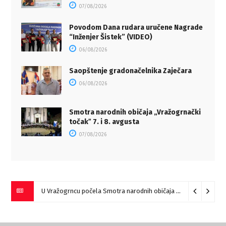
07/08/2026
Povodom Dana rudara uručene Nagrade
“Inženjer Šistek” (VIDEO)
06/08/2026
Saopštenje gradonačelnika Zaječara
06/08/2026
Smotra narodnih običaja „Vražogrnački
točakˮ 7. i 8. avgusta
07/08/2026
U Vražogrncu počela Smotra narodnih običaja „Vražogrnački točak“