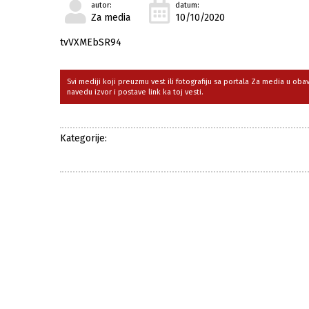
autor:
datum:
Za media
10/10/2020
tvVXMEbSR94
Svi mediji koji preuzmu vest ili fotografiju sa portala Za media u ob
navedu izvor i postave link ka toj vesti.
Kategorije: