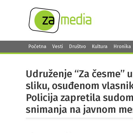
Početna
Vesti
Društvo
Kultura
Hronika
Udruženje “Za česme” u
sliku, osuđenom vlasnik
Policija zapretila sudo
snimanja na javnom me