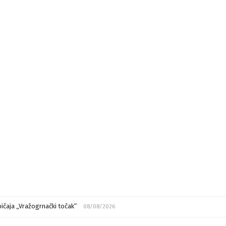
ičaja „Vražogrnački točak“
08/08/2026