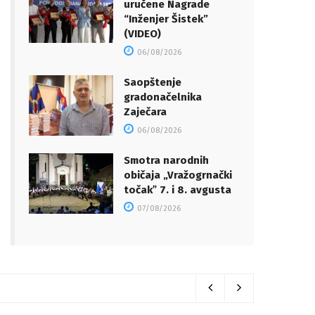
uručene Nagrade
“Inženjer Šistek”
(VIDEO)
06/08/2026
Saopštenje
gradonačelnika
Zaječara
06/08/2026
Smotra narodnih
običaja „Vražogrnački
točakˮ 7. i 8. avgusta
07/08/2026