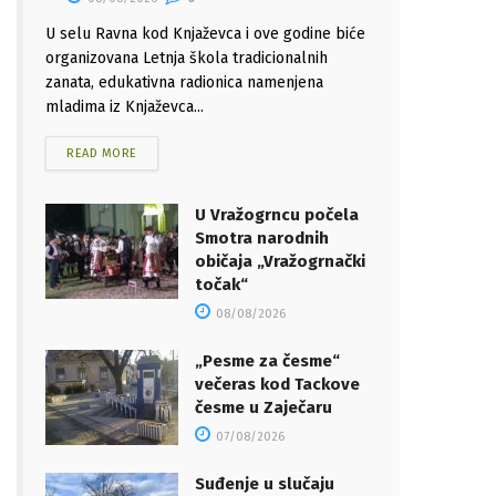
U selu Ravna kod Knjaževca i ove godine biće
organizovana Letnja škola tradicionalnih
zanata, edukativna radionica namenjena
mladima iz Knjaževca...
READ MORE
U Vražogrncu počela
Smotra narodnih
običaja „Vražogrnački
točak“
08/08/2026
„Pesme za česme“
večeras kod Tackove
česme u Zaječaru
07/08/2026
Suđenje u slučaju