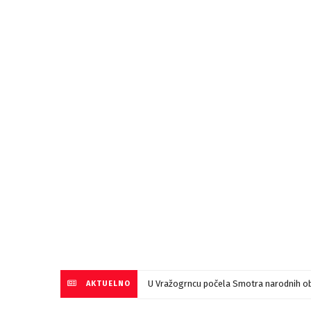
U Vražogrncu počela Smotra narodnih ob
AKTUELNO