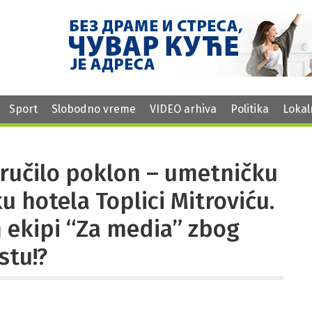
Sport
Slobodno vreme
VIDEO arhiva
Politika
Lokal
ručilo poklon – umetničku
u hotela Toplici Mitroviću.
m ekipi “Za media” zbog
stu!?