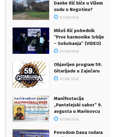
Danke Ilić biće u Višem
sudu u Negotinu?
07/08/2026
Miloš Ilić pobednik
“Prve harmonike Srbije
– Sokobanja” (VIDEO)
07/08/2026
Objavljen program 59.
Gitarijade u Zaječaru
07/08/2026
Manifestacija
„Pantelejski sabor” 9.
avgusta u Marinovcu
07/08/2026
Povodom Dana rudara