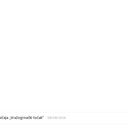
ičaja „Vražogrnački točak“
08/08/2026