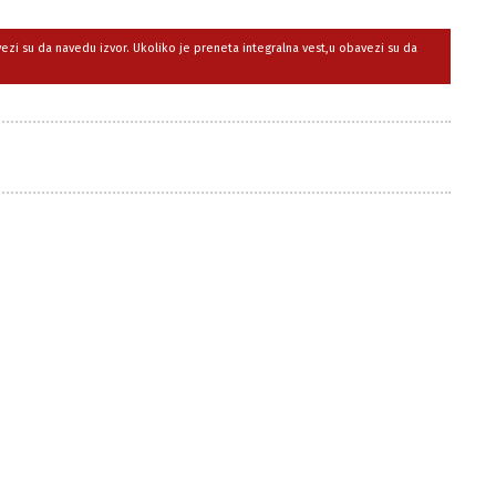
avezi su da navedu izvor. Ukoliko je preneta integralna vest,u obavezi su da