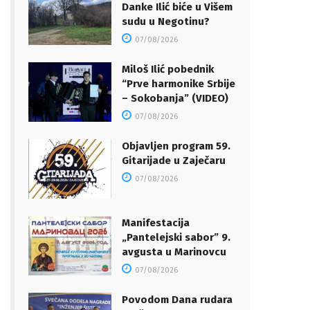
Danke Ilić biće u Višem
sudu u Negotinu?
07/08/2026
Miloš Ilić pobednik
“Prve harmonike Srbije
– Sokobanja” (VIDEO)
07/08/2026
Objavljen program 59.
Gitarijade u Zaječaru
07/08/2026
Manifestacija
„Pantelejski sabor” 9.
avgusta u Marinovcu
07/08/2026
Povodom Dana rudara