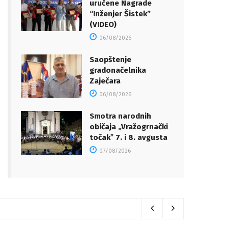
uručene Nagrade
“Inženjer Šistek”
(VIDEO)
06/08/2026
Saopštenje
gradonačelnika
Zaječara
06/08/2026
Smotra narodnih
običaja „Vražogrnački
točakˮ 7. i 8. avgusta
07/08/2026