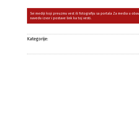
Svi mediji koji preuzmu vest ili fotografiju sa portala Za media u ob
navedu izvor i postave link ka toj vesti.
Kategorije: