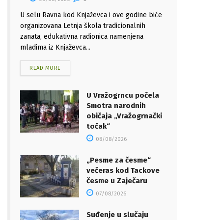
U selu Ravna kod Knjaževca i ove godine biće
organizovana Letnja škola tradicionalnih
zanata, edukativna radionica namenjena
mladima iz Knjaževca...
READ MORE
U Vražogrncu počela
Smotra narodnih
običaja „Vražogrnački
točak“
08/08/2026
„Pesme za česme“
večeras kod Tackove
česme u Zaječaru
07/08/2026
Suđenje u slučaju