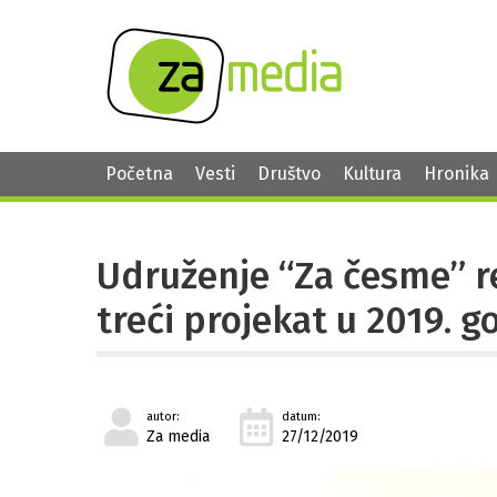
Početna
Vesti
Društvo
Kultura
Hronika
Udruženje “Za česme” re
treći projekat u 2019. g
autor:
datum:
Za media
27/12/2019