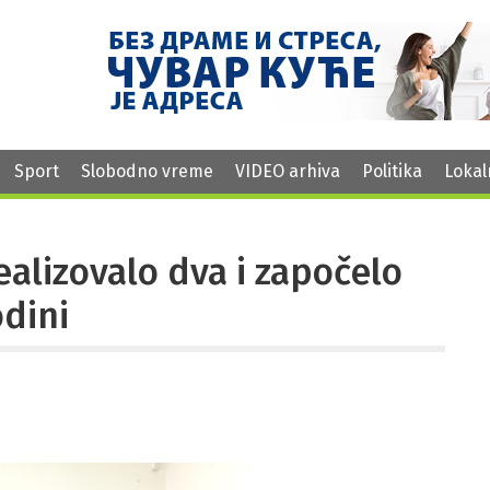
Sport
Slobodno vreme
VIDEO arhiva
Politika
Lokal
alizovalo dva i započelo
odini