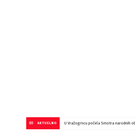
U Vražogrncu počela Smotra narodnih ob
AKTUELNO