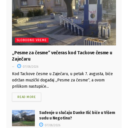
SLOBODNO VREME
„Pesme za česme“ večeras kod Tackove česme u
Zaječaru
07/08/2026
Kod Tackove česme u Zaječaru, u petak 7. avgusta, biće
održan muzički događaj „Pesme za česme“, a ovom
prilikom nastupiće...
READ MORE
Suđenje u slučaju Danke Ilić biće u Višem
sudu u Negotinu?
07/08/2026