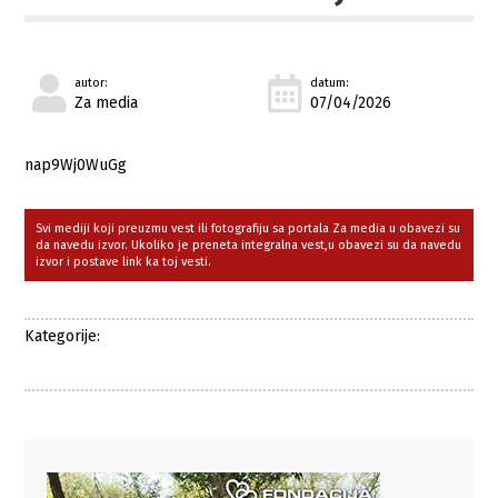
autor:
datum:
Za media
07/04/2026
nap9Wj0WuGg
Svi mediji koji preuzmu vest ili fotografiju sa portala Za media u obavezi su
da navedu izvor. Ukoliko je preneta integralna vest,u obavezi su da navedu
izvor i postave link ka toj vesti.
Kategorije: