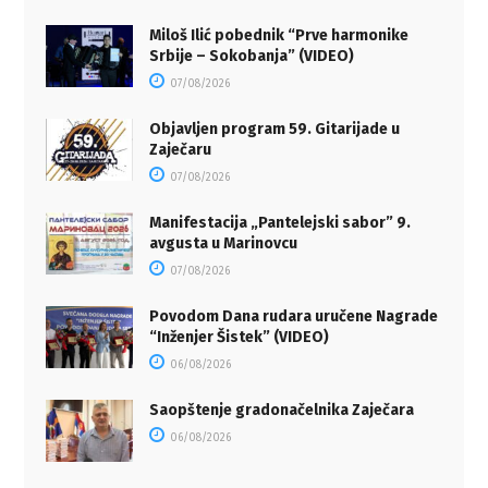
Miloš Ilić pobednik “Prve harmonike
Srbije – Sokobanja” (VIDEO)
07/08/2026
Objavljen program 59. Gitarijade u
Zaječaru
07/08/2026
Manifestacija „Pantelejski sabor” 9.
avgusta u Marinovcu
07/08/2026
Povodom Dana rudara uručene Nagrade
“Inženjer Šistek” (VIDEO)
06/08/2026
Saopštenje gradonačelnika Zaječara
06/08/2026