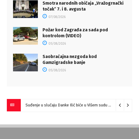
Smotra narodnih običaja „Vražogrnački
točakˮ 7. i 8. avgusta
07/08/2026
Požar kod Zagrađa za sada pod
kontrolom (VIDEO)
05/08/2026
Saobraćajna nezgoda kod
Gamzigradske banje
05/08/2026
Suđenje u slučaju Danke Ilić biće u Višem sudu u Negotinu?
07