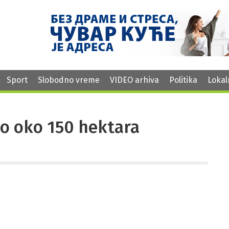
Sport
Slobodno vreme
VIDEO arhiva
Politika
Lokal
elo oko 150 hektara