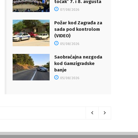
točakˮ 7. i 8. avgusta
07/08/2026
Požar kod Zagrađa za
sada pod kontrolom
(VIDEO)
05/08/2026
Saobraćajna nezgoda
kod Gamzigradske
banje
05/08/2026