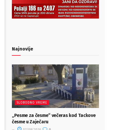
Najnovije
SLOBODNO VREME
„Pesme za česme“ večeras kod Tackove
česme u Zaječaru
07/08/2026
0