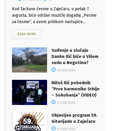
Kod Tackove česme u Zaječaru, u petak 7.
avgusta, biće održan muzički događaj „Pesme
za česme“, a ovom prilikom nastupiće...
READ MORE
Suđenje u slučaju
Danke Ilić biće u Višem
sudu u Negotinu?
07/08/2026
Miloš Ilić pobednik
“Prve harmonike Srbije
– Sokobanja” (VIDEO)
07/08/2026
Objavljen program 59.
Gitarijade u Zaječaru
07/08/2026