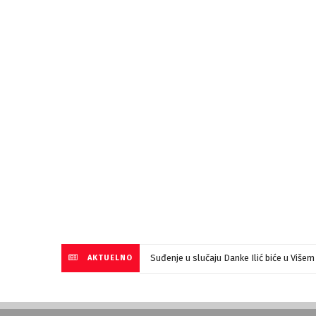
Suđenje u slučaju Danke Ilić biće u Više
AKTUELNO