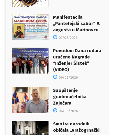
Manifestacija
„Pantelejski sabor” 9.
avgusta u Marinovcu
07/08/2026
Povodom Dana rudara
uručene Nagrade
“Inženjer Šistek”
(VIDEO)
06/08/2026
Saopštenje
gradonačelnika
Zaječara
06/08/2026
Smotra narodnih
običaja „Vražogrnački