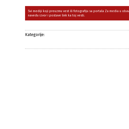
Svi mediji koji preuzmu vest ili fotografiju sa portala Za media u ob
navedu izvor i postave link ka toj vesti.
Kategorije: