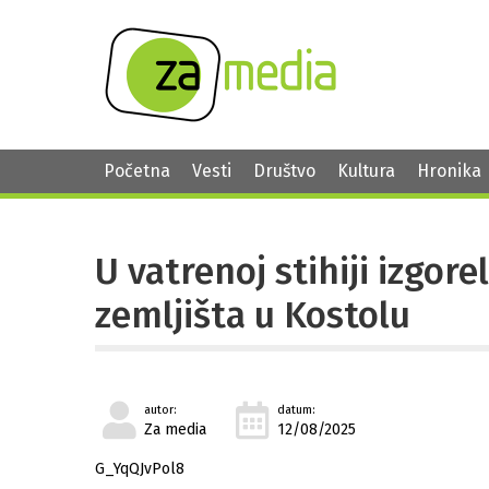
Početna
Vesti
Društvo
Kultura
Hronika
U vatrenoj stihiji izgor
zemljišta u Kostolu
autor:
datum:
Za media
12/08/2025
G_YqQJvPol8