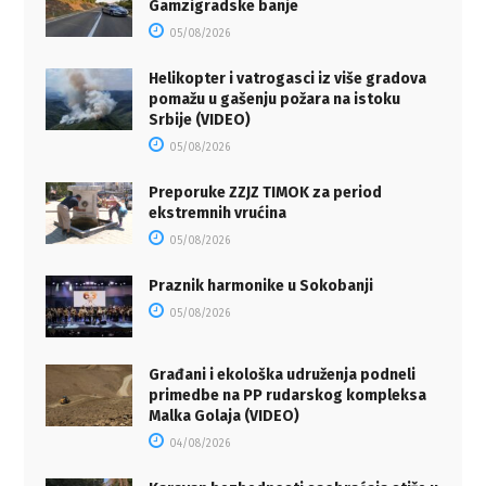
Gamzigradske banje
05/08/2026
Helikopter i vatrogasci iz više gradova
pomažu u gašenju požara na istoku
Srbije (VIDEO)
05/08/2026
Preporuke ZZJZ TIMOK za period
ekstremnih vrućina
05/08/2026
Praznik harmonike u Sokobanji
05/08/2026
Građani i ekološka udruženja podneli
primedbe na PP rudarskog kompleksa
Malka Golaja (VIDEO)
04/08/2026