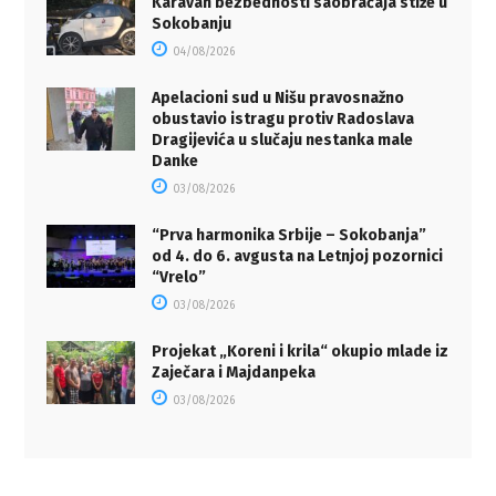
Karavan bezbednosti saobraćaja stiže u
Sokobanju
04/08/2026
Apelacioni sud u Nišu pravosnažno
obustavio istragu protiv Radoslava
Dragijevića u slučaju nestanka male
Danke
03/08/2026
“Prva harmonika Srbije – Sokobanja”
od 4. do 6. avgusta na Letnjoj pozornici
“Vrelo”
03/08/2026
Projekat „Koreni i krila“ okupio mlade iz
Zaječara i Majdanpeka
03/08/2026