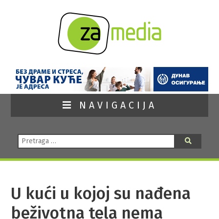
NAVIGACIJA
Pretraga:
Pretraga
U kući u kojoj su nađena
beživotna tela nema