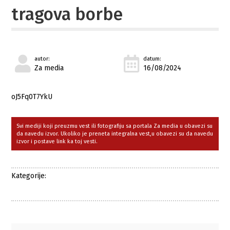
tragova borbe
autor:
datum:
Za media
16/08/2024
oJ5Fq0T7YkU
Svi mediji koji preuzmu vest ili fotografiju sa portala Za media u obavezi su
da navedu izvor. Ukoliko je preneta integralna vest,u obavezi su da navedu
izvor i postave link ka toj vesti.
Kategorije: