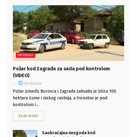
HRONIKA
Požar kod Zagrađa za sada pod kontrolom
(VIDEO)
05/08/2026
Požar između Borovca i Zagrađa zahvatio je blizu 100
hektara šume i niskog rastinja, a trenutno je pod
kontrolom i...
READ MORE
Saobraćajna nezgoda kod