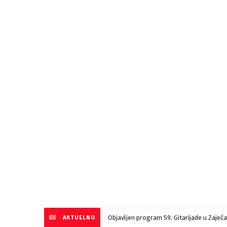
Objavljen program 59. Gitarijade u Zaječ
AKTUELNO