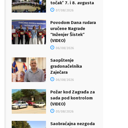
točakˮ 7. i 8. avgusta
07/08/2026
Povodom Dana rudara
uručene Nagrade
“Inženjer Šistek”
(VIDEO)
06/08/2026
Saopštenje
gradonačelnika
Zaječara
06/08/2026
Požar kod Zagrađa za
sada pod kontrolom
(VIDEO)
05/08/2026
Saobraćajna nezgoda