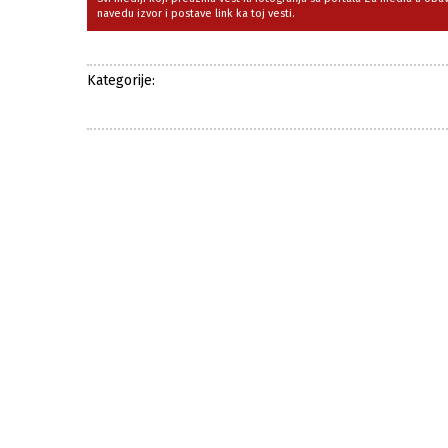
navedu izvor i postave link ka toj vesti.
Kategorije: