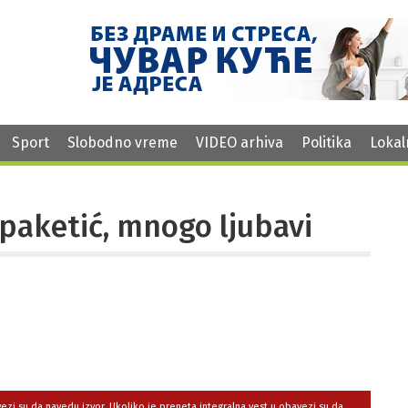
Sport
Slobodno vreme
VIDEO arhiva
Politika
Lokal
paketić, mnogo ljubavi
avezi su da navedu izvor. Ukoliko je preneta integralna vest,u obavezi su da