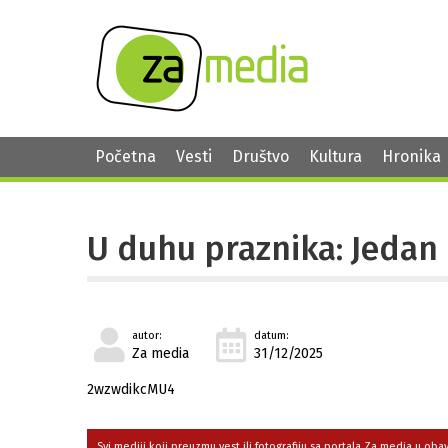
Početna
Vesti
Društvo
Kultura
Hronika
U duhu praznika: Jedan 
autor:
datum:
Za media
31/12/2025
2wzwdikcMU4
Svi mediji koji preuzmu vest ili fotografiju sa portala Za media u ob