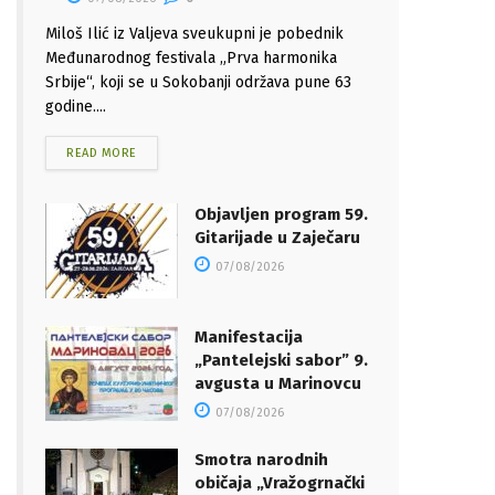
Miloš Ilić iz Valjeva sveukupni je pobednik
Međunarodnog festivala „Prva harmonika
Srbije“, koji se u Sokobanji održava pune 63
godine....
READ MORE
Objavljen program 59.
Gitarijade u Zaječaru
07/08/2026
Manifestacija
„Pantelejski sabor” 9.
avgusta u Marinovcu
07/08/2026
Smotra narodnih
običaja „Vražogrnački