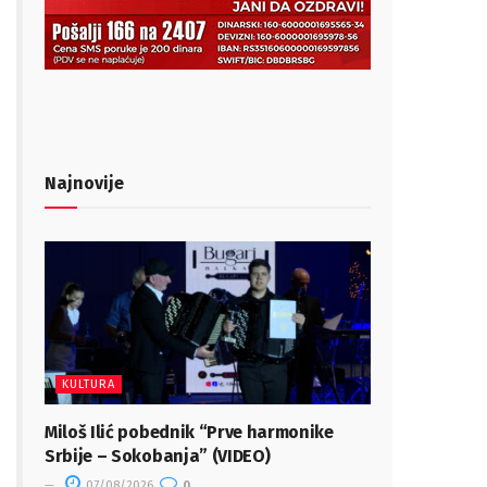
Najnovije
KULTURA
Miloš Ilić pobednik “Prve harmonike
Srbije – Sokobanja” (VIDEO)
07/08/2026
0