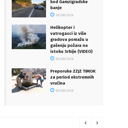
kod Gamzigradske
banje
05/08/2026
Helikopter i
vatrogasci iz više
gradova pomažu u
gašenju požara na
istoku Srbije (VIDEO)
05/08/2026
Preporuke ZZJZ TIMOK
za period ekstremnih
vrućina
05/08/2026