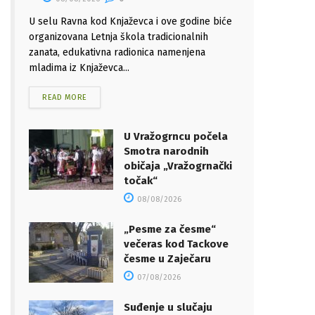
U selu Ravna kod Knjaževca i ove godine biće
organizovana Letnja škola tradicionalnih
zanata, edukativna radionica namenjena
mladima iz Knjaževca...
READ MORE
U Vražogrncu počela
Smotra narodnih
običaja „Vražogrnački
točak“
08/08/2026
„Pesme za česme“
večeras kod Tackove
česme u Zaječaru
07/08/2026
Suđenje u slučaju