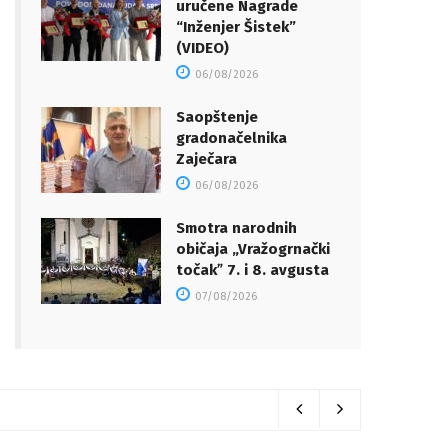
uručene Nagrade
“Inženjer Šistek”
(VIDEO)
06/08/2026
Saopštenje
gradonačelnika
Zaječara
06/08/2026
Smotra narodnih
običaja „Vražogrnački
točakˮ 7. i 8. avgusta
07/08/2026