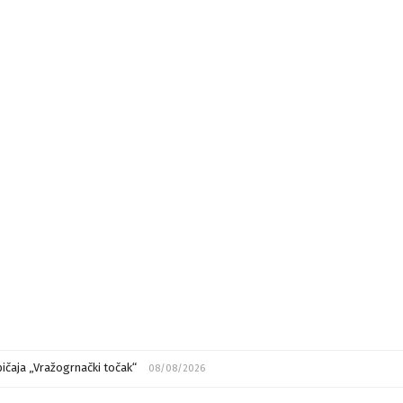
ičaja „Vražogrnački točak“
08/08/2026