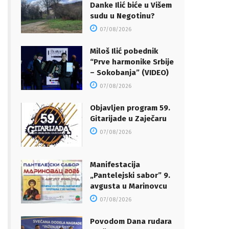
Danke Ilić biće u Višem
sudu u Negotinu?
07/08/2026
Miloš Ilić pobednik
“Prve harmonike Srbije
– Sokobanja” (VIDEO)
07/08/2026
Objavljen program 59.
Gitarijade u Zaječaru
07/08/2026
Manifestacija
„Pantelejski sabor” 9.
avgusta u Marinovcu
07/08/2026
Povodom Dana rudara