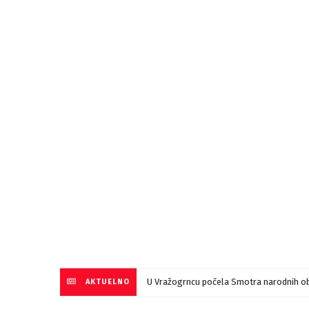
U Vražogrncu počela Smotra narodnih ob
AKTUELNO