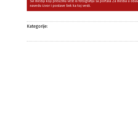
Svi mediji koji preuzmu vest ili fotografiju sa portala Za media u ob
navedu izvor i postave link ka toj vesti.
Kategorije: