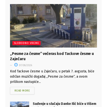
SLOBODNO VREME
„Pesme za česme“ večeras kod Tackove česme u
Zaječaru
07/08/2026
Kod Tackove česme u Zaječaru, u petak 7. avgusta, biće
održan muzički događaj „Pesme za česme“, a ovom
prilikom nastupiće...
READ MORE
Suđenje u slučaju Danke Ilić biće u Višem