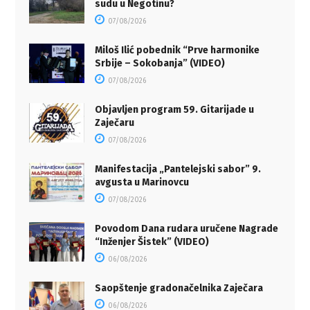
sudu u Negotinu?
07/08/2026
Miloš Ilić pobednik “Prve harmonike
Srbije – Sokobanja” (VIDEO)
07/08/2026
Objavljen program 59. Gitarijade u
Zaječaru
07/08/2026
Manifestacija „Pantelejski sabor” 9.
avgusta u Marinovcu
07/08/2026
Povodom Dana rudara uručene Nagrade
“Inženjer Šistek” (VIDEO)
06/08/2026
Saopštenje gradonačelnika Zaječara
06/08/2026