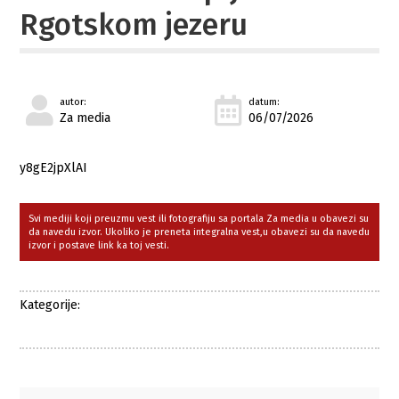
Rgotskom jezeru
autor:
datum:
Za media
06/07/2026
y8gE2jpXlAI
Svi mediji koji preuzmu vest ili fotografiju sa portala Za media u obavezi su
da navedu izvor. Ukoliko je preneta integralna vest,u obavezi su da navedu
izvor i postave link ka toj vesti.
Kategorije: