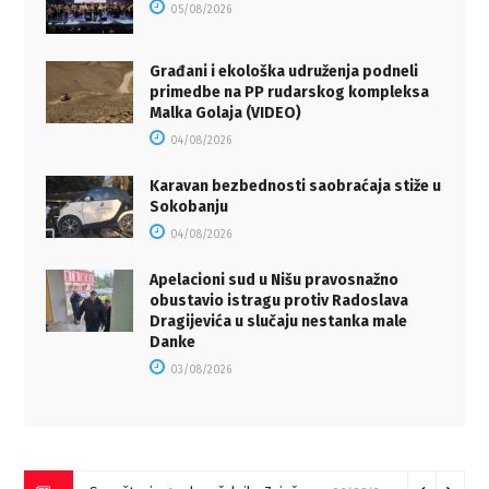
05/08/2026
Građani i ekološka udruženja podneli
primedbe na PP rudarskog kompleksa
Malka Golaja (VIDEO)
04/08/2026
Karavan bezbednosti saobraćaja stiže u
Sokobanju
04/08/2026
Apelacioni sud u Nišu pravosnažno
obustavio istragu protiv Radoslava
Dragijevića u slučaju nestanka male
Danke
03/08/2026