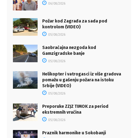
06/08/2026
Požar kod Zagrađa za sada pod
kontrolom (VIDEO)
05/08/2026
Saobraćajna nezgoda kod
Gamzigradske banje
05/08/2026
Helikopter i vatrogasci iz više gradova
pomažu u gašenju požara na istoku
Srbije (VIDEO)
05/08/2026
Preporuke ZZJZ TIMOK za period
ekstremnih vrućina
05/08/2026
Praznik harmonike u Sokobanji