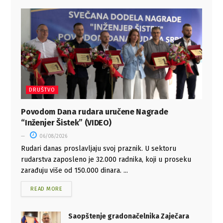
DRUŠTVO
Povodom Dana rudara uručene Nagrade
“Inženjer Šistek” (VIDEO)
06/08/2026
Rudari danas proslavljaju svoj praznik. U sektoru
rudarstva zaposleno je 32.000 radnika, koji u proseku
zarađuju više od 150.000 dinara. ...
READ MORE
Saopštenje gradonačelnika Zaječara