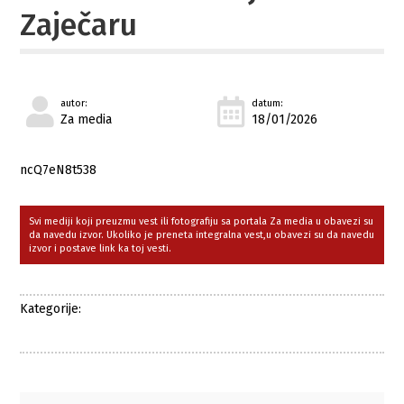
Zaječaru
autor:
datum:
Za media
18/01/2026
ncQ7eN8t538
Svi mediji koji preuzmu vest ili fotografiju sa portala Za media u obavezi su
da navedu izvor. Ukoliko je preneta integralna vest,u obavezi su da navedu
izvor i postave link ka toj vesti.
Kategorije: