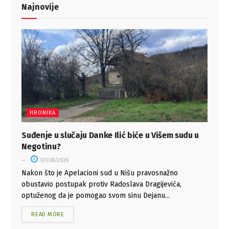
Najnovije
HRONIKA
Suđenje u slučaju Danke Ilić biće u Višem sudu u
Negotinu?
07/08/2026
Nakon što je Apelacioni sud u Nišu pravosnažno
obustavio postupak protiv Radoslava Dragijevića,
optuženog da je pomogao svom sinu Dejanu...
READ MORE