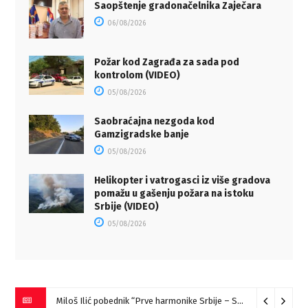
Saopštenje gradonačelnika Zaječara
06/08/2026
Požar kod Zagrađa za sada pod
kontrolom (VIDEO)
05/08/2026
Saobraćajna nezgoda kod
Gamzigradske banje
05/08/2026
Helikopter i vatrogasci iz više gradova
pomažu u gašenju požara na istoku
Srbije (VIDEO)
05/08/2026
Miloš Ilić pobednik “Prve harmonike Srbije – Sokobanja” (VIDEO)