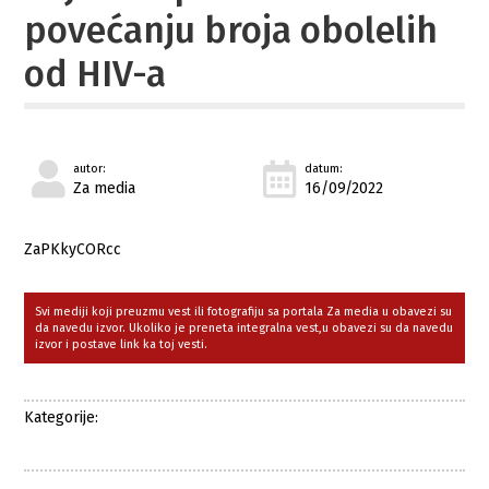
povećanju broja obolelih
od HIV-a
autor:
datum:
Za media
16/09/2022
ZaPKkyCORcc
Svi mediji koji preuzmu vest ili fotografiju sa portala Za media u obavezi su
da navedu izvor. Ukoliko je preneta integralna vest,u obavezi su da navedu
izvor i postave link ka toj vesti.
Kategorije: