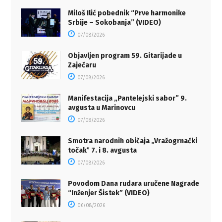
Miloš Ilić pobednik “Prve harmonike
Srbije – Sokobanja” (VIDEO)
07/08/2026
Objavljen program 59. Gitarijade u
Zaječaru
07/08/2026
Manifestacija „Pantelejski sabor” 9.
avgusta u Marinovcu
07/08/2026
Smotra narodnih običaja „Vražogrnački
točakˮ 7. i 8. avgusta
07/08/2026
Povodom Dana rudara uručene Nagrade
“Inženjer Šistek” (VIDEO)
06/08/2026