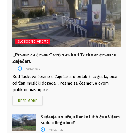
SLOBODNO VREME
„Pesme za česme“ večeras kod Tackove česme u
Zaječaru
07/08/2026
Kod Tackove česme u Zaječaru, u petak 7. avgusta, biće
održan muzički događaj „Pesme za česme“, a ovom
prilikom nastupiće...
READ MORE
Suđenje u slučaju Danke Ilić biće u Višem
sudu u Negotinu?
07/08/2026