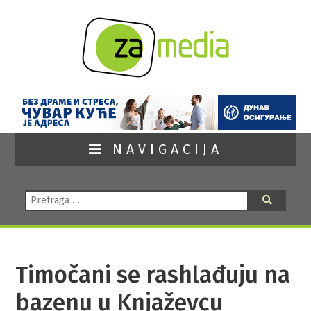
NAVIGACIJA
Pretraga:
Pretraga
Timočani se rashlađuju na
bazenu u Knjaževcu