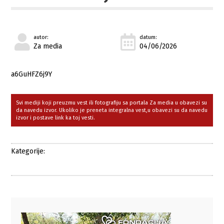
autor:
datum:
Za media
04/06/2026
a6GuHFZ6j9Y
Svi mediji koji preuzmu vest ili fotografiju sa portala Za media u obavezi su
da navedu izvor. Ukoliko je preneta integralna vest,u obavezi su da navedu
izvor i postave link ka toj vesti.
Kategorije: