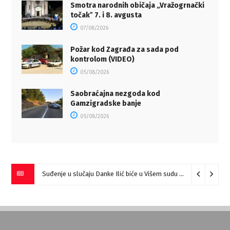
Smotra narodnih običaja „Vražogrnački
točakˮ 7. i 8. avgusta
07/08/2026
Požar kod Zagrađa za sada pod
kontrolom (VIDEO)
05/08/2026
Saobraćajna nezgoda kod
Gamzigradske banje
05/08/2026
Suđenje u slučaju Danke Ilić biće u Višem sudu u Negotinu?
07