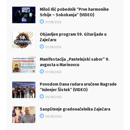
Miloš Ilić pobednik “Prve harmonike
Srbije – Sokobanja” (VIDEO)
07/08/2026
Objavljen program 59. Gitarijade u
Zaječaru
07/08/2026
Manifestacija „Pantelejski sabor” 9.
avgusta u Marinovcu
07/08/2026
Povodom Dana rudara uručene Nagrade
“Inženjer Šistek” (VIDEO)
06/08/2026
Saopštenje gradonačelnika Zaječara
06/08/2026