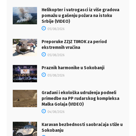
Helikopter i vatrogasci iz više gradova
pomažu u gašenju požara na istoku
Srbije (VIDEO)
05/08/2026
Preporuke ZZJZ TIMOK za period
ekstremnih vrućina
05/08/2026
Praznik harmonike u Sokobanji
05/08/2026
Građani i ekološka udruženja podneli
primedbe na PP rudarskog kompleksa
Malka Golaja (VIDEO)
04/08/2026
Karavan bezbednosti saobraćaja stiže u
Sokobanju