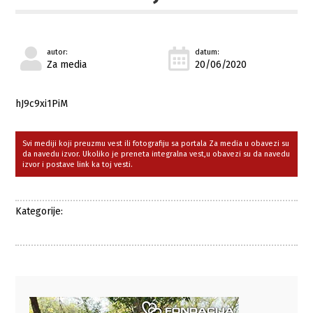
autor:
datum:
Za media
20/06/2020
hJ9c9xi1PiM
Svi mediji koji preuzmu vest ili fotografiju sa portala Za media u obavezi su
da navedu izvor. Ukoliko je preneta integralna vest,u obavezi su da navedu
izvor i postave link ka toj vesti.
Kategorije: