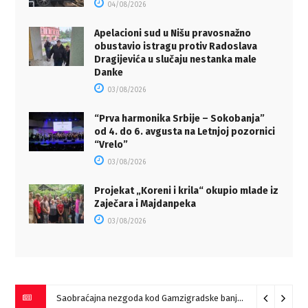
04/08/2026
Apelacioni sud u Nišu pravosnažno
obustavio istragu protiv Radoslava
Dragijevića u slučaju nestanka male
Danke
03/08/2026
“Prva harmonika Srbije – Sokobanja”
od 4. do 6. avgusta na Letnjoj pozornici
“Vrelo”
03/08/2026
Projekat „Koreni i krila“ okupio mlade iz
Zaječara i Majdanpeka
03/08/2026
Saobraćajna nezgoda kod Gamzigradske banje
05/08/2026