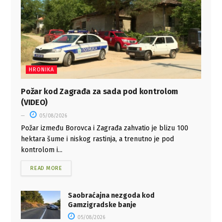
HRONIKA
Požar kod Zagrađa za sada pod kontrolom
(VIDEO)
05/08/2026
Požar između Borovca i Zagrađa zahvatio je blizu 100
hektara šume i niskog rastinja, a trenutno je pod
kontrolom i...
READ MORE
Saobraćajna nezgoda kod
Gamzigradske banje
05/08/2026