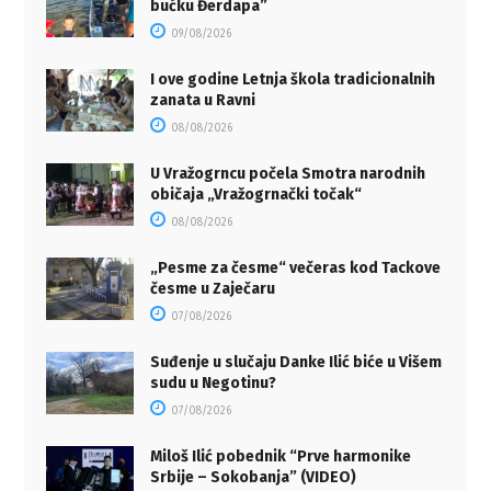
bućku Đerdapa”
09/08/2026
I ove godine Letnja škola tradicionalnih
zanata u Ravni
08/08/2026
U Vražogrncu počela Smotra narodnih
običaja „Vražogrnački točak“
08/08/2026
„Pesme za česme“ večeras kod Tackove
česme u Zaječaru
07/08/2026
Suđenje u slučaju Danke Ilić biće u Višem
sudu u Negotinu?
07/08/2026
Miloš Ilić pobednik “Prve harmonike
Srbije – Sokobanja” (VIDEO)