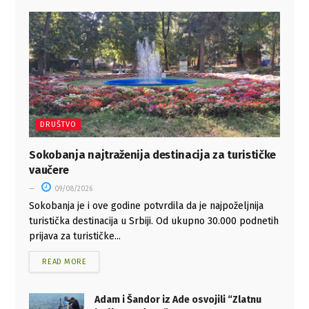
DRUŠTVO
Sokobanja najtraženija destinacija za turističke
vaučere
09/08/2026
Sokobanja je i ove godine potvrdila da je najpoželjnija
turistička destinacija u Srbiji. Od ukupno 30.000 podnetih
prijava za turističke...
READ MORE
Adam i Šandor iz Ade osvojili “Zlatnu