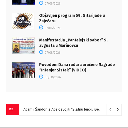
07/08/2026
Objavljen program 59. Gitarijade u
Zaječaru
07/08/2026
Manifestacija „Pantelejski sabor” 9.
avgusta u Marinovcu
07/08/2026
Povodom Dana rudara uručene Nagrade
“Inženjer Šistek” (VIDEO)
06/08/2026
Adam i Šandor iz Ade osvojili “Zlatnu bućku Đerdapa”
09/08/2