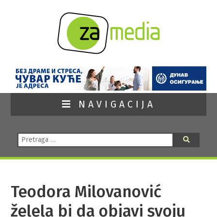
NAVIGACIJA
Pretraga:
Pretraga
Teodora Milovanović
želela bi da objavi svoju