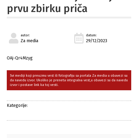
prvu zbirku priča
autor:
datum:
Za media
29/12/2023
OAj-Qr4Mzyg
Svi mediji koji preuzmu vest ili fotografiju sa portala Za media u obavezi su
da navedu izvor. Ukoliko je preneta integralna vest,u obavezi su da navedu
izvor i postave link ka toj vesti.
Kategorije: