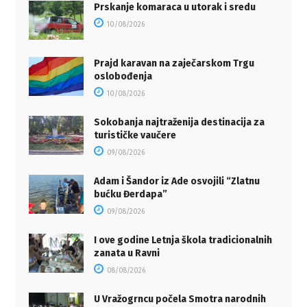
Prskanje komaraca u utorak i sredu
10/08/2026
Prajd karavan na zaječarskom Trgu
oslobođenja
10/08/2026
Sokobanja najtraženija destinacija za
turističke vaučere
09/08/2026
Adam i Šandor iz Ade osvojili “Zlatnu
bućku Đerdapa”
09/08/2026
I ove godine Letnja škola tradicionalnih
zanata u Ravni
08/08/2026
U Vražogrncu počela Smotra narodnih