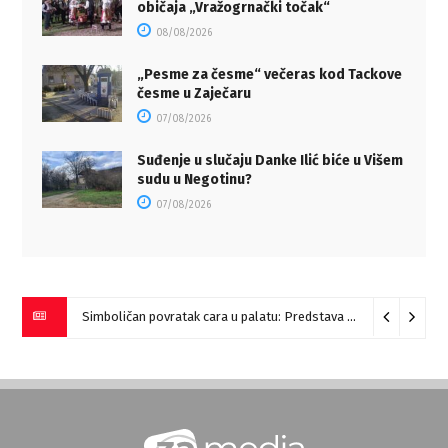
običaja „Vražogrnački točak“
08/08/2026
„Pesme za česme“ večeras kod Tackove
česme u Zaječaru
07/08/2026
Suđenje u slučaju Danke Ilić biće u Višem
sudu u Negotinu?
07/08/2026
Simboličan povratak cara u palatu: Predstava “Galerije” na Romulijani