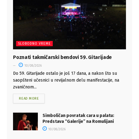
SLOBODNO VREME
Poznati takmičarski bendovi 59. Gitarijade
10/08/2026
Do 59. Gitarijade ostalo je još 17 dana, a nakon što su
saopšteni učesnici u revijalnom delu manifestacije, na
zvaničnom...
READ MORE
Simboličan povratak cara u palatu:
Predstava “Galerije” na Romulijani
10/08/2026