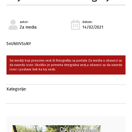
autor:
datum:
Za media
14/02/2021
5nUhiVVSsNY
Svi mediji koji preuzmu vest ili fotografiju sa portala Za media u obavezi su
da navedu izvor. Ukoliko je preneta integralna vest,u obavezi su da navedu
izvor i postave link ka toj vesti.
Kategorije: