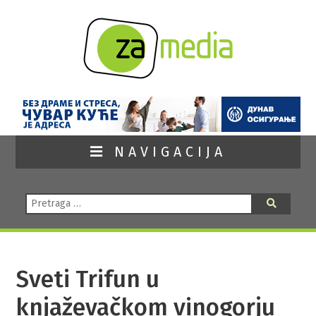
NAVIGACIJA
Pretraga:
Pretraga
Sveti Trifun u
knjaževačkom vinogorju