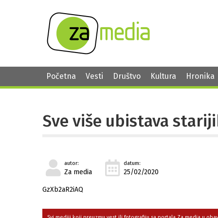
Početna
Vesti
Društvo
Kultura
Hronika
Sve više ubistava stariji
autor:
datum:
Za media
25/02/2020
GzXb2aR2iAQ
Svi mediji koji preuzmu vest ili fotografiju sa portala Za media u ob