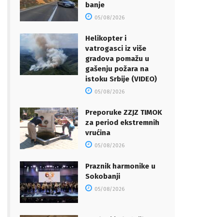
banje
05/08/2026
Helikopter i
vatrogasci iz više
gradova pomažu u
gašenju požara na
istoku Srbije (VIDEO)
05/08/2026
Preporuke ZZJZ TIMOK
za period ekstremnih
vrućina
05/08/2026
Praznik harmonike u
Sokobanji
05/08/2026