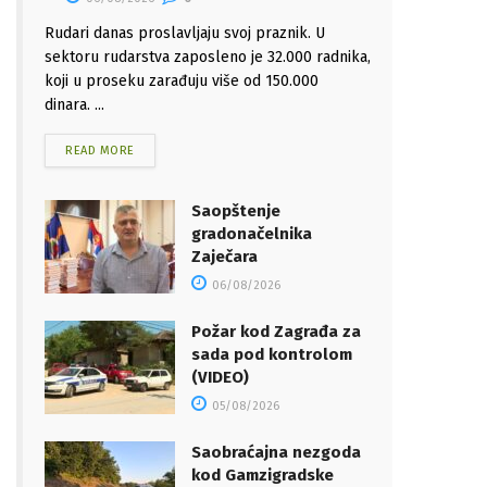
Rudari danas proslavljaju svoj praznik. U
sektoru rudarstva zaposleno je 32.000 radnika,
koji u proseku zarađuju više od 150.000
dinara. ...
READ MORE
Saopštenje
gradonačelnika
Zaječara
06/08/2026
Požar kod Zagrađa za
sada pod kontrolom
(VIDEO)
05/08/2026
Saobraćajna nezgoda
kod Gamzigradske