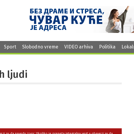
Sport
Slobodno vreme
VIDEO arhiva
Politika
Lokal
h ljudi
avezi su da navedu izvor. Ukoliko je preneta integralna vest,u obavezi su da