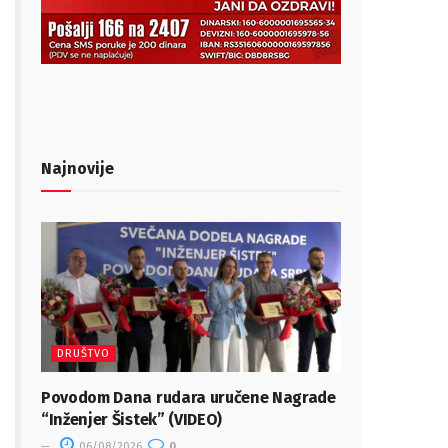
Najnovije
DRUŠTVO
Povodom Dana rudara uručene Nagrade
“Inženjer Šistek” (VIDEO)
06/08/2026
0