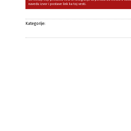
navedu izvor i postave link ka toj vesti.
Kategorije: