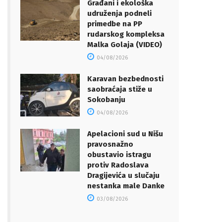
Građani i ekološka
udruženja podneli
primedbe na PP
rudarskog kompleksa
Malka Golaja (VIDEO)
04/08/2026
Karavan bezbednosti
saobraćaja stiže u
Sokobanju
04/08/2026
Apelacioni sud u Nišu
pravosnažno
obustavio istragu
protiv Radoslava
Dragijevića u slučaju
nestanka male Danke
03/08/2026