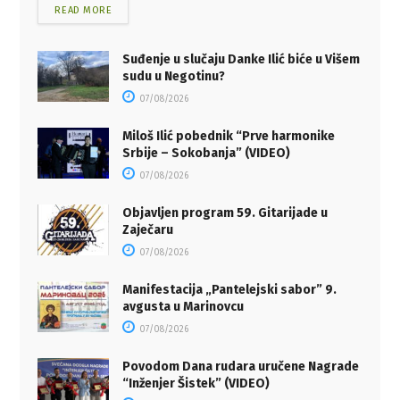
READ MORE
Suđenje u slučaju Danke Ilić biće u Višem
sudu u Negotinu?
07/08/2026
Miloš Ilić pobednik “Prve harmonike
Srbije – Sokobanja” (VIDEO)
07/08/2026
Objavljen program 59. Gitarijade u
Zaječaru
07/08/2026
Manifestacija „Pantelejski sabor” 9.
avgusta u Marinovcu
07/08/2026
Povodom Dana rudara uručene Nagrade
“Inženjer Šistek” (VIDEO)