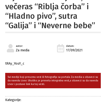
večeras “Riblja čorba” i
“Hladno pivo”, sutra
“Galija” i “Neverne bebe”
autor:
datum:
Za media
17/09/2021
tRAy_YouY_c
Svi mediji koji preuzmu vest ili fotografiju sa portala Za media u obavezi su
da navedu izvor. Ukoliko je preneta integralna vest,u obavezi su da navedu
izvor i postave link ka toj vesti.
Kategorije: