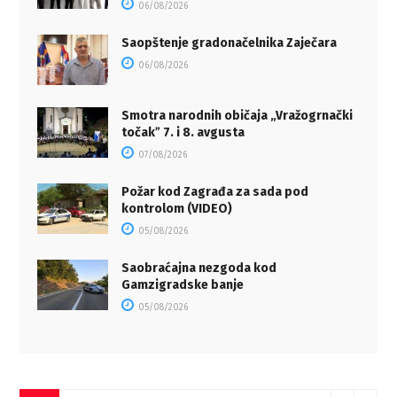
06/08/2026
Saopštenje gradonačelnika Zaječara
06/08/2026
Smotra narodnih običaja „Vražogrnački
točakˮ 7. i 8. avgusta
07/08/2026
Požar kod Zagrađa za sada pod
kontrolom (VIDEO)
05/08/2026
Saobraćajna nezgoda kod
Gamzigradske banje
05/08/2026