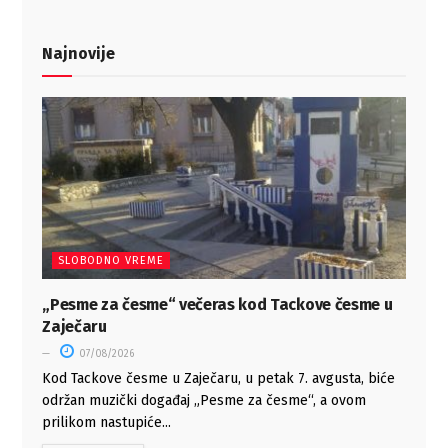
Najnovije
SLOBODNO VREME
„Pesme za česme“ večeras kod Tackove česme u
Zaječaru
07/08/2026
Kod Tackove česme u Zaječaru, u petak 7. avgusta, biće
održan muzički događaj „Pesme za česme“, a ovom
prilikom nastupiće...