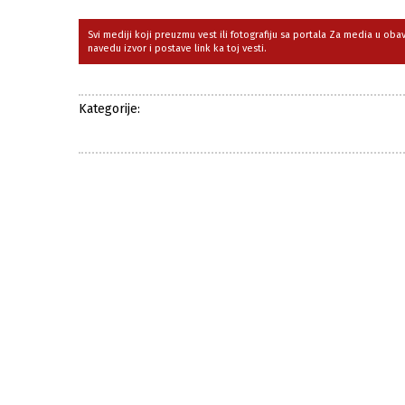
Svi mediji koji preuzmu vest ili fotografiju sa portala Za media u ob
navedu izvor i postave link ka toj vesti.
Kategorije: