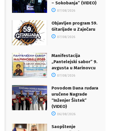
– Sokobanja” (VIDEO)
07/08/2026
Objavljen program 59.
Gitarijade u Zaječaru
07/08/2026
Manifestacija
„Pantelejski sabor” 9.
avgusta u Marinovcu
07/08/2026
Povodom Dana rudara
uručene Nagrade
“Inženjer Šistek”
(VIDEO)
06/08/2026
Saopštenje