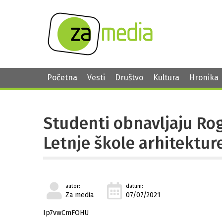
Početna
Vesti
Društvo
Kultura
Hronika
Studenti obnavljaju Rog
Letnje škole arhitektur
autor:
datum:
Za media
07/07/2021
Ip7vwCmFOHU