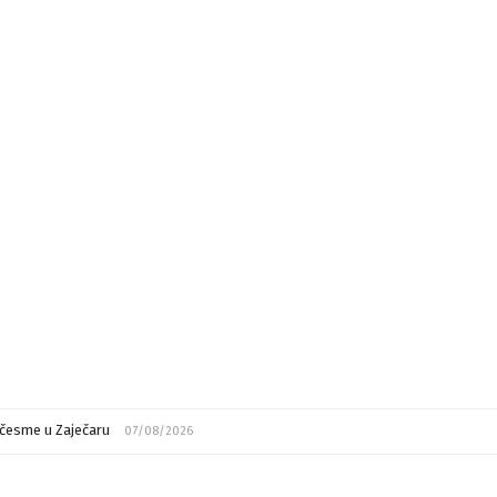
česme u Zaječaru
07/08/2026