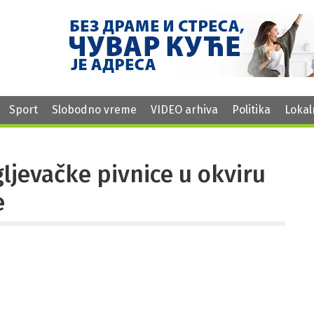
Sport
Slobodno vreme
VIDEO arhiva
Politika
Lokal
ljevačke pivnice u okviru
e