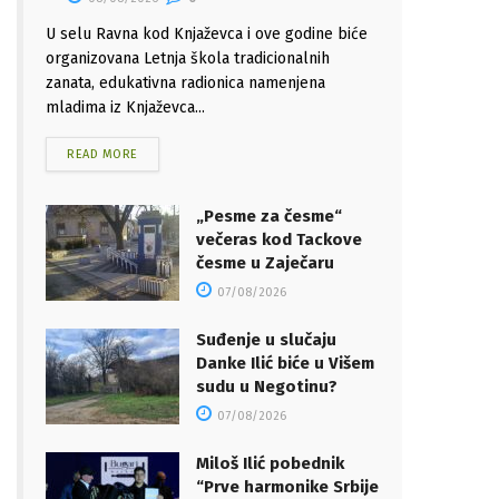
U selu Ravna kod Knjaževca i ove godine biće
organizovana Letnja škola tradicionalnih
zanata, edukativna radionica namenjena
mladima iz Knjaževca...
READ MORE
„Pesme za česme“
večeras kod Tackove
česme u Zaječaru
07/08/2026
Suđenje u slučaju
Danke Ilić biće u Višem
sudu u Negotinu?
07/08/2026
Miloš Ilić pobednik
“Prve harmonike Srbije