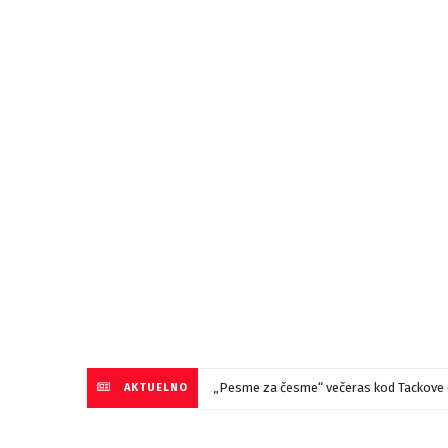
„Pesme za česme“ večeras kod Tackove 
AKTUELNO