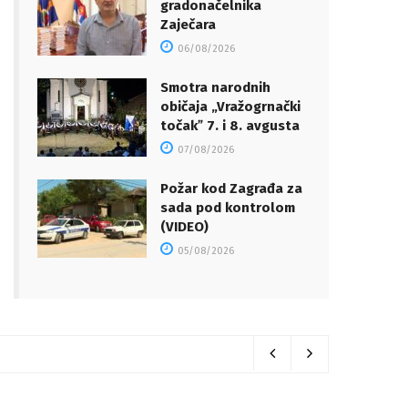
gradonačelnika
Zaječara
06/08/2026
Smotra narodnih
običaja „Vražogrnački
točakˮ 7. i 8. avgusta
07/08/2026
Požar kod Zagrađa za
sada pod kontrolom
(VIDEO)
05/08/2026