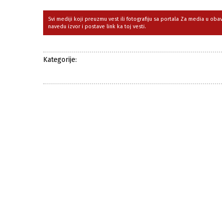
Svi mediji koji preuzmu vest ili fotografiju sa portala Za media u ob
navedu izvor i postave link ka toj vesti.
Kategorije: