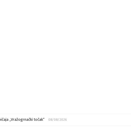
ičaja „Vražogrnački točak“
08/08/2026