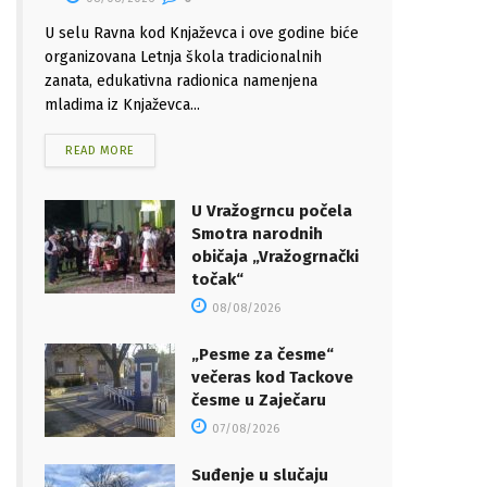
U selu Ravna kod Knjaževca i ove godine biće
organizovana Letnja škola tradicionalnih
zanata, edukativna radionica namenjena
mladima iz Knjaževca...
READ MORE
U Vražogrncu počela
Smotra narodnih
običaja „Vražogrnački
točak“
08/08/2026
„Pesme za česme“
večeras kod Tackove
česme u Zaječaru
07/08/2026
Suđenje u slučaju