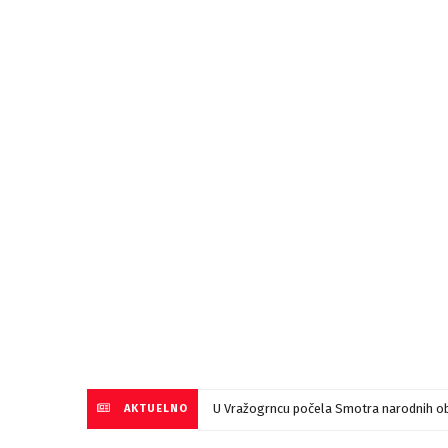
U Vražogrncu počela Smotra narodnih ob
AKTUELNO