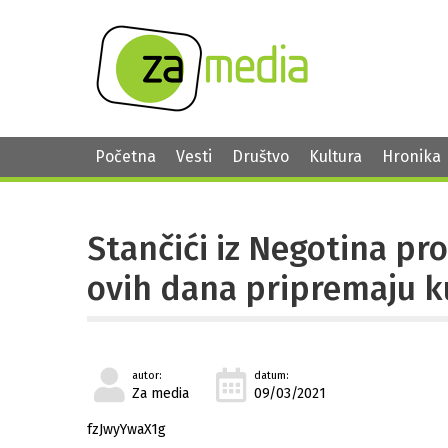
Početna
Vesti
Društvo
Kultura
Hronika
Stančići iz Negotina pr
ovih dana pripremaju k
autor:
datum:
Za media
09/03/2021
fzJwyYwaX1g