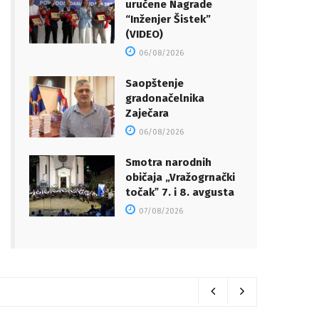
uručene Nagrade
“Inženjer Šistek”
(VIDEO)
06/08/2026
Saopštenje
gradonačelnika
Zaječara
06/08/2026
Smotra narodnih
običaja „Vražogrnački
točakˮ 7. i 8. avgusta
07/08/2026