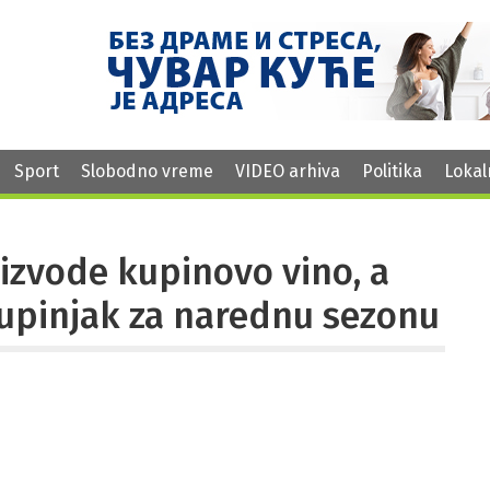
Sport
Slobodno vreme
VIDEO arhiva
Politika
Lokal
oizvode kupinovo vino, a
upinjak za narednu sezonu