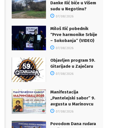
Danke Ilić biće u Višem
sudu u Negotinu?
07/08/2026
Miloš Ilić pobednik
“Prve harmonike Srbije
– Sokobanja” (VIDEO)
07/08/2026
Objavljen program 59.
Gitarijade u Zaječaru
07/08/2026
Manifestacija
„Pantelejski sabor” 9.
avgusta u Marinovcu
07/08/2026
Povodom Dana rudara