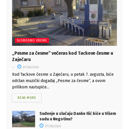
SLOBODNO VREME
„Pesme za česme“ večeras kod Tackove česme u
Zaječaru
07/08/2026
Kod Tackove česme u Zaječaru, u petak 7. avgusta, biće
održan muzički događaj „Pesme za česme“, a ovom
prilikom nastupiće...
READ MORE
Suđenje u slučaju Danke Ilić biće u Višem
sudu u Negotinu?
07/08/2026