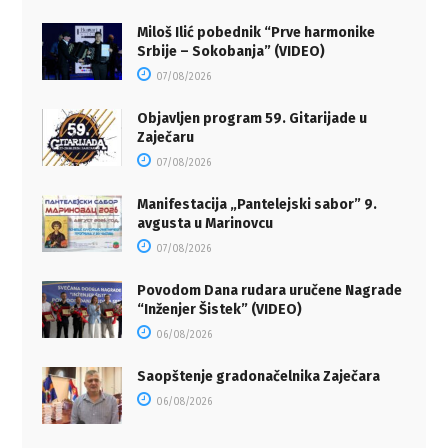
Miloš Ilić pobednik “Prve harmonike
Srbije – Sokobanja” (VIDEO)
07/08/2026
Objavljen program 59. Gitarijade u
Zaječaru
07/08/2026
Manifestacija „Pantelejski sabor” 9.
avgusta u Marinovcu
07/08/2026
Povodom Dana rudara uručene Nagrade
“Inženjer Šistek” (VIDEO)
06/08/2026
Saopštenje gradonačelnika Zaječara
06/08/2026