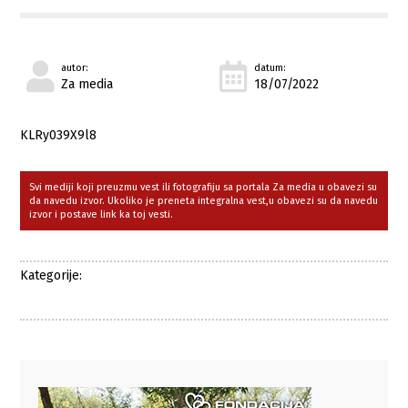
autor:
datum:
Za media
18/07/2022
KLRy039X9l8
Svi mediji koji preuzmu vest ili fotografiju sa portala Za media u obavezi su
da navedu izvor. Ukoliko je preneta integralna vest,u obavezi su da navedu
izvor i postave link ka toj vesti.
Kategorije: