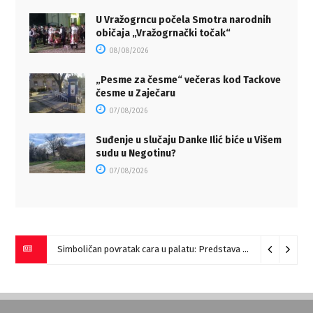
U Vražogrncu počela Smotra narodnih
običaja „Vražogrnački točak“
08/08/2026
„Pesme za česme“ večeras kod Tackove
česme u Zaječaru
07/08/2026
Suđenje u slučaju Danke Ilić biće u Višem
sudu u Negotinu?
07/08/2026
Simboličan povratak cara u palatu: Predstava “Galerije” na Romulijani