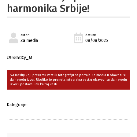
harmonika Srbije!
autor:
datum:
Za media
08/08/2025
c9rs6YdCy_M
Svi mediji koji preuzmu vest ili fotografiju sa portala Za media u obavezi su
da navedu izvor. Ukoliko je preneta integralna vest,u obavezi su da navedu
izvor i postave link ka toj vesti.
Kategorije: