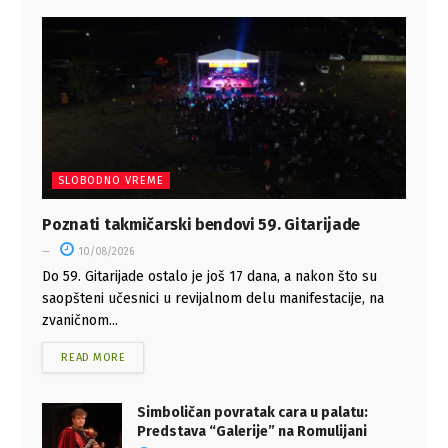
SLOBODNO VREME
Poznati takmičarski bendovi 59. Gitarijade
10/08/2026
Do 59. Gitarijade ostalo je još 17 dana, a nakon što su
saopšteni učesnici u revijalnom delu manifestacije, na
zvaničnom...
READ MORE
Simboličan povratak cara u palatu:
Predstava “Galerije” na Romulijani