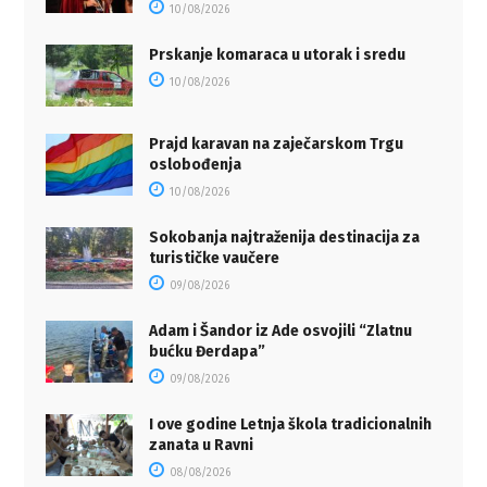
10/08/2026
Prskanje komaraca u utorak i sredu
10/08/2026
Prajd karavan na zaječarskom Trgu
oslobođenja
10/08/2026
Sokobanja najtraženija destinacija za
turističke vaučere
09/08/2026
Adam i Šandor iz Ade osvojili “Zlatnu
bućku Đerdapa”
09/08/2026
I ove godine Letnja škola tradicionalnih
zanata u Ravni
08/08/2026