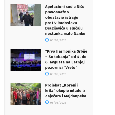
Apelacioni sud u Nišu
pravosnažno
obustavio istragu
protiv Radoslava
Dragijevića u slučaju
nestanka male Danke
03/08/2026
“Prva harmonika Srbije
– Sokobanja” od 4. do
6. avgusta na Letnjoj
pozornici “Vrelo”
03/08/2026
Projekat „Koreni i
krila“ okupio mlade iz
Zaječara i Majdanpeka
03/08/2026