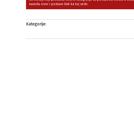
navedu izvor i postave link ka toj vesti.
Kategorije: