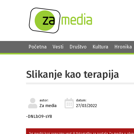
Početna
Vesti
Društvo
Kultura
Hronika
Slikanje kao terapija
autor:
datum:
Za media
27/03/2022
-DNLbO9-sY8
Svi mediji koji preuzmu vest ili fotografiju sa portala Za media u ob