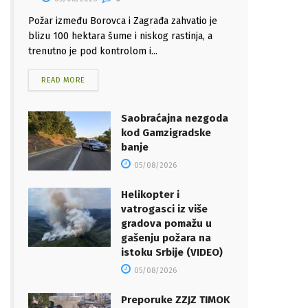
Požar između Borovca i Zagrađa zahvatio je
blizu 100 hektara šume i niskog rastinja, a
trenutno je pod kontrolom i...
READ MORE
Saobraćajna nezgoda
kod Gamzigradske
banje
05/08/2026
Helikopter i
vatrogasci iz više
gradova pomažu u
gašenju požara na
istoku Srbije (VIDEO)
05/08/2026
Preporuke ZZJZ TIMOK