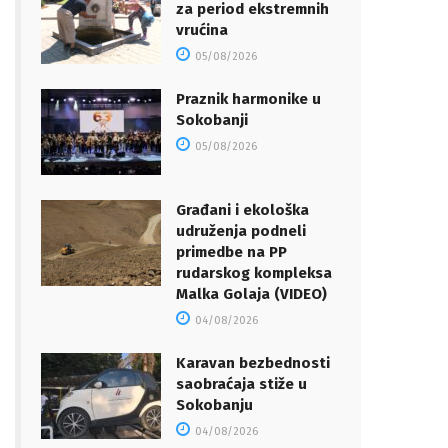
za period ekstremnih
vrućina
05/08/2026
Praznik harmonike u
Sokobanji
05/08/2026
Građani i ekološka
udruženja podneli
primedbe na PP
rudarskog kompleksa
Malka Golaja (VIDEO)
04/08/2026
Karavan bezbednosti
saobraćaja stiže u
Sokobanju
04/08/2026