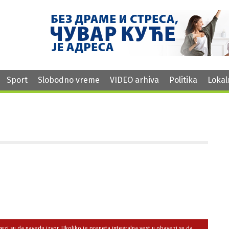
Sport
Slobodno vreme
VIDEO arhiva
Politika
Lokal
avezi su da navedu izvor. Ukoliko je preneta integralna vest,u obavezi su da